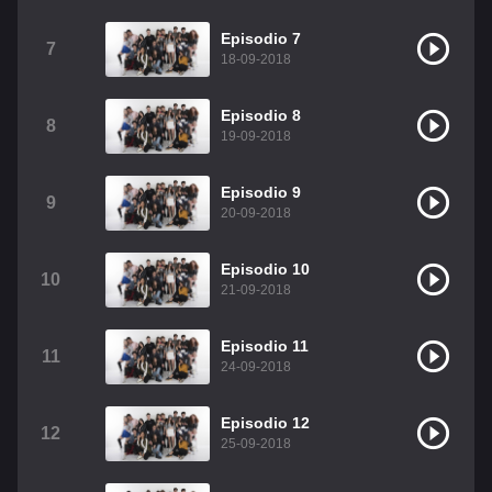
Christian Chavez
Christopher Von Uckermann
Episodio 7
7
18-09-2018
Dulce María
Maite Perroni
RBD
Episodio 8
Como Assistir Legendado
8
19-09-2018
Episodio 9
9
20-09-2018
Episodio 10
10
21-09-2018
Episodio 11
11
24-09-2018
Episodio 12
12
25-09-2018