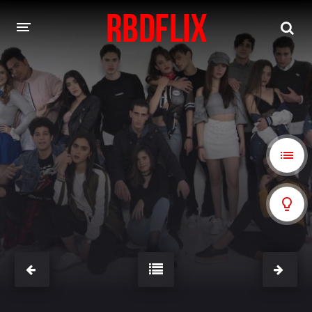
HOME
REBELDE
Rebelde: En Español
Rebelde: Dublado
FILMES
Alfonso Herrera
Anahí
Christian Chávez
Christopher Von Uckermann
Dulce María
Maite Perroni
NOVELAS