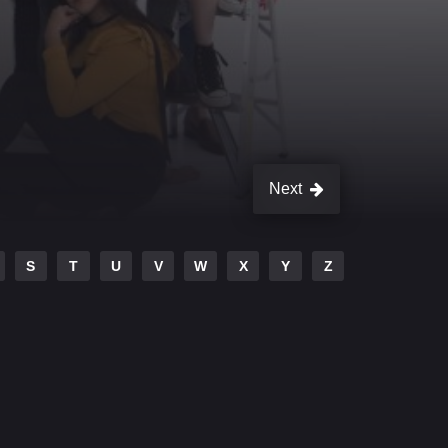
Next
S
T
U
V
W
X
Y
Z