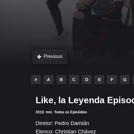
Previous
#
A
B
C
D
E
F
G
Like, la Leyenda Episo
2018
min
Todos os Episódios
Diretor:
Pedro Damián
Elenco:
Christian Chávez