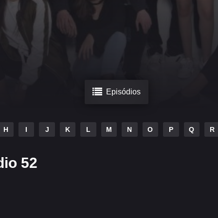
Episódios
H
I
J
K
L
M
N
O
P
Q
R
dio 52