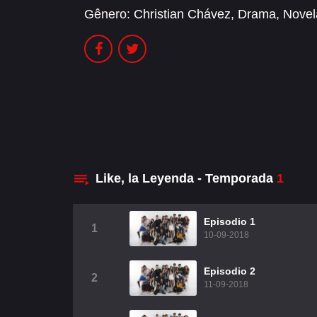
Gênero:
Christian Chávez
,
Drama
,
Novel
Like, la Leyenda - Temporada
1
Episodio 1
1
10-09-2018
Episodio 2
2
11-09-2018