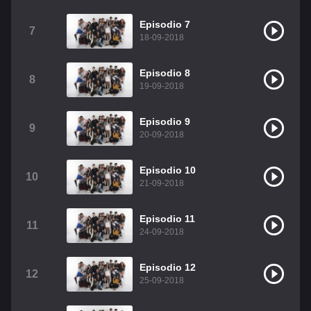
Christian Chavez
Christopher Von Uckermann
Episodio 7
7
18-09-2018
Dulce María
Maite Perroni
RBD
Episodio 8
Como Assistir Legendado
8
19-09-2018
Episodio 9
9
20-09-2018
Episodio 10
10
21-09-2018
Episodio 11
11
24-09-2018
Episodio 12
12
25-09-2018