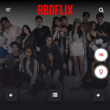
HOME
REBELDE
Rebelde: En Español
Rebelde: Dublado
FILMES
Alfonso Herrera
Anahí
Christian Chávez
Christopher Von Uckermann
Dulce María
Maite Perroni
NOVELAS