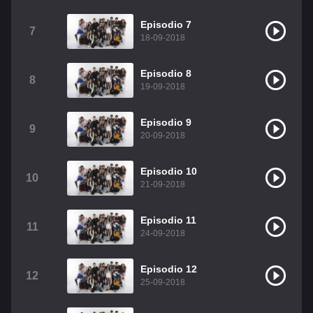
Christian Chavez
Christopher Von Uckermann
Episodio 7
7
18-09-2018
Dulce María
Maite Perroni
RBD
Episodio 8
Como Assistir Legendado
8
19-09-2018
Episodio 9
9
20-09-2018
Episodio 10
10
21-09-2018
Episodio 11
11
24-09-2018
Episodio 12
12
25-09-2018