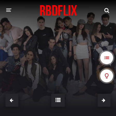
HOME
REBELDE
Rebelde: En Español
Rebelde: Dublado
FILMES
Alfonso Herrera
Anahí
Christian Chávez
Christopher Von Uckermann
Dulce María
Maite Perroni
NOVELAS