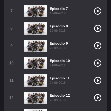
Christian Chavez
Christopher Von Uckermann
Episodio 7
7
18-09-2018
Dulce María
Maite Perroni
RBD
Episodio 8
Como Assistir Legendado
8
19-09-2018
Episodio 9
9
20-09-2018
Episodio 10
10
21-09-2018
Episodio 11
11
24-09-2018
Episodio 12
12
25-09-2018