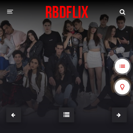
HOME
REBELDE
Rebelde: En Español
Rebelde: Dublado
FILMES
Alfonso Herrera
Anahí
Christian Chávez
Christopher Von Uckermann
Dulce María
Maite Perroni
NOVELAS