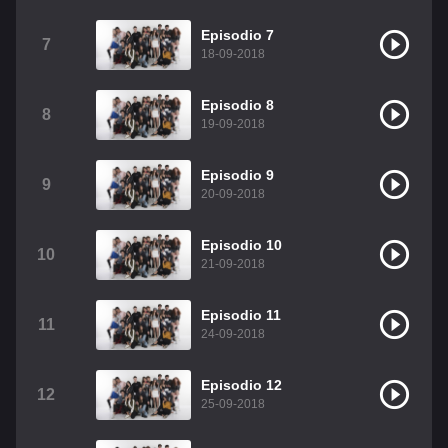
Christian Chavez
Christopher Von Uckermann
Episodio 7
7
18-09-2018
Dulce María
Maite Perroni
RBD
Episodio 8
Como Assistir Legendado
8
19-09-2018
Episodio 9
9
20-09-2018
Episodio 10
10
21-09-2018
Episodio 11
11
24-09-2018
Episodio 12
12
25-09-2018