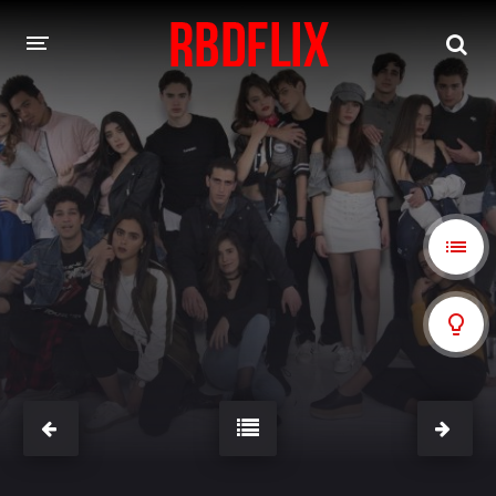
HOME
REBELDE
Rebelde: En Español
Rebelde: Dublado
FILMES
Alfonso Herrera
Anahí
Christian Chávez
Christopher Von Uckermann
Dulce María
Maite Perroni
NOVELAS