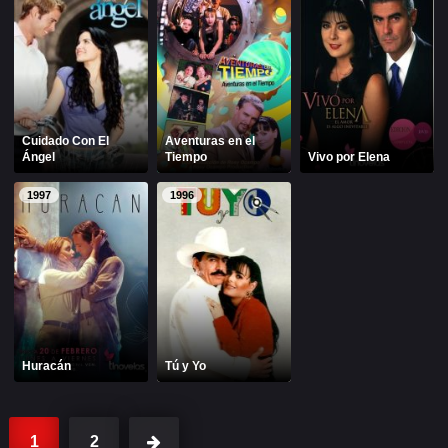
Christian Chavéz
Christopher Von Uckermann
Dulce María
Maite Perroni
RBD
Cuidado Con El
Aventuras en el
Ángel
Tiempo
Vivo por Elena
DUBLADO
1997
1996
Alfonso Herrera
Anahí
Christian Chavez
Christopher Von Uckermann
Dulce María
Maite Perroni
RBD
Como Assistir Dublado
Huracán
Tú y Yo
LEGENDADO
Alfonso Herrera
Anahí
1
2