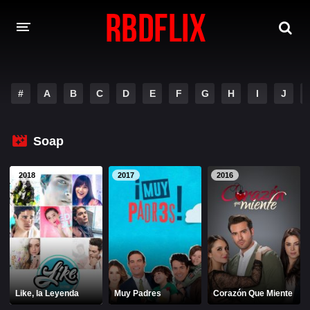
HOME
#
A
B
C
D
E
F
G
H
I
J
REBELDE
Rebelde: En Español
Rebelde: Dublado
Soap
FILMES
2018
2017
2016
Alfonso Herrera
Anahí
Christian Chávez
Christopher Von Uckermann
Dulce María
Maite Perroni
NOVELAS
Like, la Leyenda
Muy Padres
Corazón Que Miente