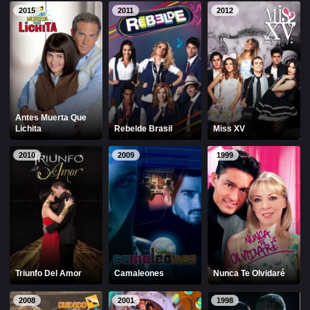
Alfonso Herrera
Anahí
2015
2011
2012
Christian Chávez
Christopher Von Uckermann
Dulce María
Maite Perroni
RBD
Antes Muerta Que
SÉRIES
Lichita
Rebelde Brasil
Miss XV
2010
2009
1999
Alfonso Herrera
Anahí
Christian Chávez
Christopher Von Uckermann
Dulce María
Maite Perroni
RBD
Triunfo Del Amor
Camaleones
Nunca Te Olvidaré
SHOWS
2008
2001
1998
Alfonso Herrera
Anahí