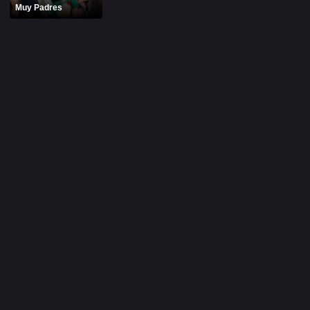
Muy Padres
Alfonso Herrera
Anahí
Christian Chávez
Christopher Von Uckermann
Dulce María
Maite Perroni
RBD
SÉRIES
Alfonso Herrera
Anahí
Christian Chávez
Christopher Von Uckermann
Dulce María
Maite Perroni
RBD
SHOWS
Alfonso Herrera
Anahí