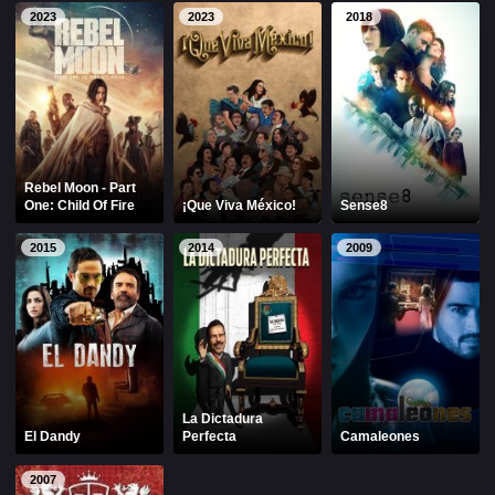
Alfonso Herrera
Anahí
2023
2023
2018
Christian Chávez
Christopher Von Uckermann
Dulce María
Maite Perroni
RBD
Rebel Moon - Part
SÉRIES
One: Child Of Fire
¡Que Viva México!
Sense8
2015
2014
2009
Alfonso Herrera
Anahí
Christian Chávez
Christopher Von Uckermann
Dulce María
Maite Perroni
RBD
La Dictadura
El Dandy
Perfecta
Camaleones
SHOWS
2007
Alfonso Herrera
Anahí