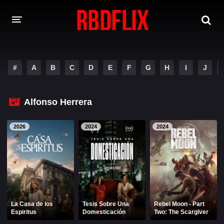
HOME
#
A
B
C
D
E
F
G
H
I
J
REBELDE
Rebelde: En Español
Rebelde: Dublado
Alfonso Herrera
FILMES
2026
2024
2024
Alfonso Herrera
Anahí
Christian Chávez
Christopher Von Uckermann
Dulce María
Maite Perroni
La Casa de los
Tesis Sobre Una
Rebel Moon - Part
NOVELAS
Espiritus
Domesticación
Two: The Scargiver