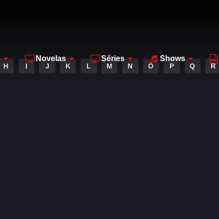
s
Novelas
Séries
Shows
H
I
J
K
L
M
N
O
P
Q
R