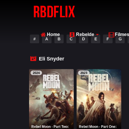
Home
Rebelde
Filme
#
A
B
C
D
E
F
G
Eli Snyder
2024
2023
Rebel Moon - Part Two:
Rebel Moon - Part One: