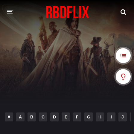
HOME
REBELDE
Rebelde: En Español
Rebelde: Dublado
FILMES
Alfonso Herrera
Anahí
Christian Chávez
Christopher Von Uckermann
Dulce María
Maite Perroni
#
A
B
C
D
E
F
G
H
I
J
NOVELAS