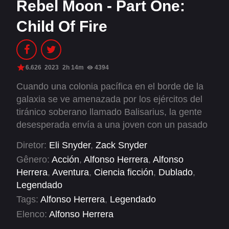
Rebel Moon - Part One:
Alfonso Herrera
Anahí
Child Of Fire
Christian Chávez
Christopher Von Uckermann
Dulce María
Maite Perroni
RBD
6.626
2023
2h 14m
4394
Cuando una colonia pacífica en el borde de la
SÉRIES
galaxia se ve amenazada por los ejércitos del
tiránico soberano llamado Balisarius, la gente
Alfonso Herrera
Anahí
desesperada envía a una joven con un pasado
misterioso a buscar guerreros de los planetas
Christian Chávez
Christopher Von Uckermann
Diretor:
Eli Snyder
,
Zack Snyder
vecinos para ayudarlos a resistir.
Dulce María
Maite Perroni
Gênero:
Acción
,
Alfonso Herrera
,
Alfonso
Herrera
,
Aventura
,
Ciencia ficción
,
Dublado
,
RBD
Legendado
Tags:
Alfonso Herrera
,
Legendado
SHOWS
Elenco:
Alfonso Herrera
Alfonso Herrera
Anahí