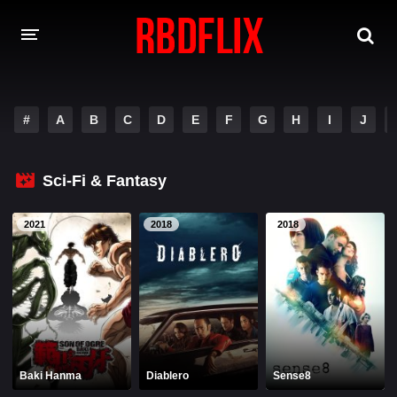
HOME
#
A
B
C
D
E
F
G
H
I
J
REBELDE
Rebelde: En Español
Rebelde: Dublado
Sci-Fi & Fantasy
FILMES
2021
2018
2018
Alfonso Herrera
Anahí
Christian Chávez
Christopher Von Uckermann
Dulce María
Maite Perroni
NOVELAS
Baki Hanma
Diablero
Sense8