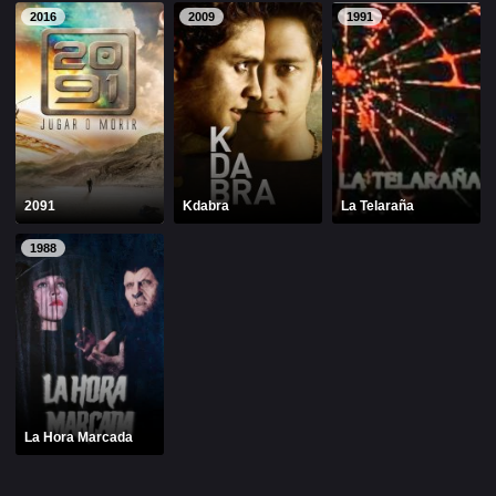
Alfonso Herrera
Anahí
2016
2009
1991
Christian Chávez
Christopher Von Uckermann
Dulce María
Maite Perroni
RBD
SÉRIES
2091
Kdabra
La Telaraña
1988
Alfonso Herrera
Anahí
Christian Chávez
Christopher Von Uckermann
Dulce María
Maite Perroni
RBD
La Hora Marcada
SHOWS
Alfonso Herrera
Anahí