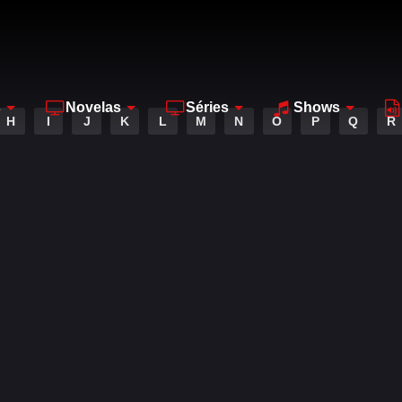
s
Novelas
Séries
Shows
H
I
J
K
L
M
N
O
P
Q
R