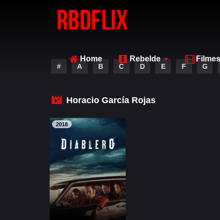
Home
Rebelde
Filme
#
A
B
C
D
E
F
G
Horacio García Rojas
2018