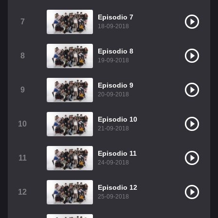
Christian Chavez
Christopher Von Uckermann
Episodio 7
7
18-09-2018
Dulce María
Maite Perroni
RBD
Episodio 8
Como Assistir Legendado
8
19-09-2018
Episodio 9
9
20-09-2018
Episodio 10
10
21-09-2018
Episodio 11
11
24-09-2018
Episodio 12
12
25-09-2018