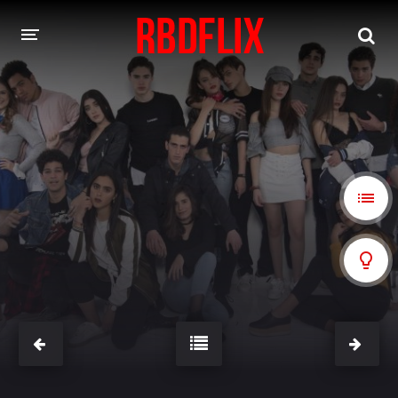
HOME
REBELDE
Rebelde: En Español
Rebelde: Dublado
FILMES
Alfonso Herrera
Anahí
Christian Chávez
Christopher Von Uckermann
Dulce María
Maite Perroni
NOVELAS