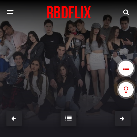
HOME
REBELDE
Rebelde: En Español
Rebelde: Dublado
FILMES
Alfonso Herrera
Anahí
Christian Chávez
Christopher Von Uckermann
Dulce María
Maite Perroni
NOVELAS