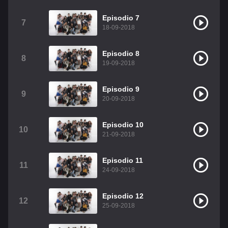
Christian Chavez
Christopher Von Uckermann
Episodio 7
7
18-09-2018
Dulce María
Maite Perroni
RBD
Episodio 8
Como Assistir Legendado
8
19-09-2018
Episodio 9
9
20-09-2018
Episodio 10
10
21-09-2018
Episodio 11
11
24-09-2018
Episodio 12
12
25-09-2018