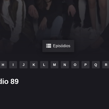
Episódios
H
I
J
K
L
M
N
O
P
Q
R
dio 89