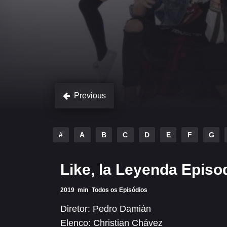
Previous
#
A
B
C
D
E
F
G
Like, la Leyenda Episo
2019
min
Todos os Episódios
Diretor:
Pedro Damián
Elenco:
Christian Chávez