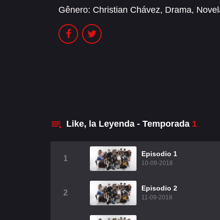
Gênero:
Christian Chávez
,
Drama
,
Novel
Like, la Leyenda - Temporada
1
Episodio 1
1
10-09-2018
Episodio 2
2
11-09-2018