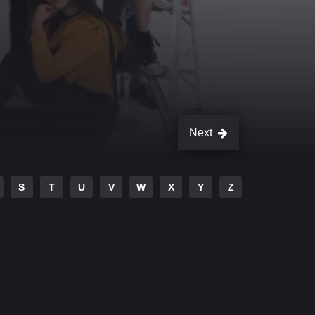
Next
S
T
U
V
W
X
Y
Z