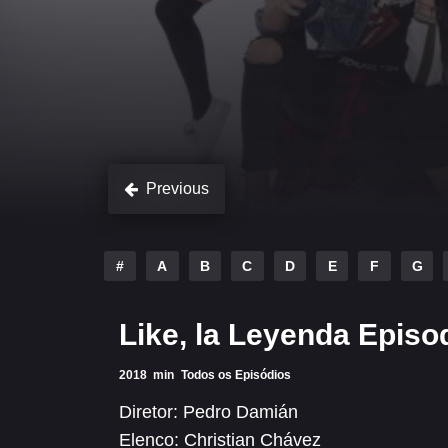
Previous
#
A
B
C
D
E
F
G
Like, la Leyenda Episo
2018
min
Todos os Episódios
Diretor:
Pedro Damián
Elenco:
Christian Chávez