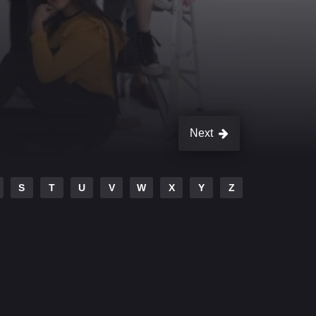
Next
S
T
U
V
W
X
Y
Z