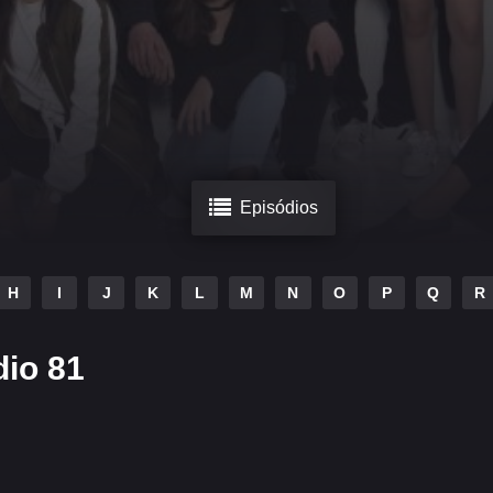
Episódios
H
I
J
K
L
M
N
O
P
Q
R
dio 81