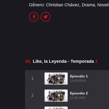
Gênero:
Christian Chávez
,
Drama
,
Novel
Like, la Leyenda - Temporada
1
Episodio 1
1
10-09-2018
Episodio 2
2
11-09-2018