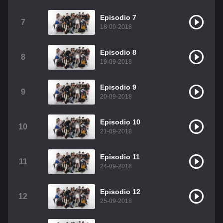
Christian Chavez
Christopher Von Uckermann
Episodio 7
7
18-09-2018
Dulce María
Maite Perroni
RBD
Episodio 8
Como Assistir Legendado
8
19-09-2018
Episodio 9
9
20-09-2018
Episodio 10
10
21-09-2018
Episodio 11
11
24-09-2018
Episodio 12
12
25-09-2018