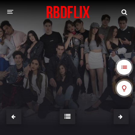
HOME
REBELDE
Rebelde: En Español
Rebelde: Dublado
FILMES
Alfonso Herrera
Anahí
Christian Chávez
Christopher Von Uckermann
Dulce María
Maite Perroni
NOVELAS