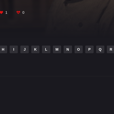
1
0
H
I
J
K
L
M
N
O
P
Q
R