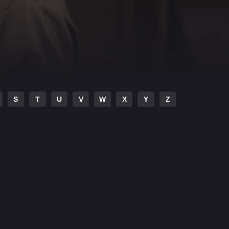
S
T
U
V
W
X
Y
Z