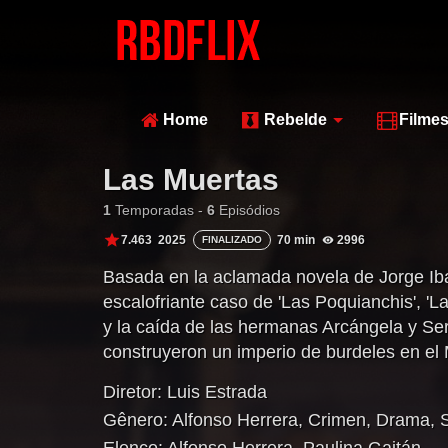
Home
Rebelde
Filme
Las Muertas
1
Temporadas -
6
Episódios
7.463
2025
70 min
2996
FINALIZADO
Basada en la aclamada novela de Jorge Ibar
escalofriante caso de 'Las Poquianchis', 'L
y la caída de las hermanas Arcángela y Se
construyeron un imperio de burdeles en el 
quedando marcadas en la historia como las
Diretor:
Luis Estrada
despiadadas y temidas del país.
Gênero:
Alfonso Herrera
,
Crimen
,
Drama
,