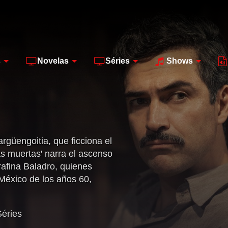
s
Novelas
Séries
Shows
güengoitia, que ficciona el
as muertas' narra el ascenso
rafina Baladro, quienes
México de los años 60,
 asesinas seriales más
Séries