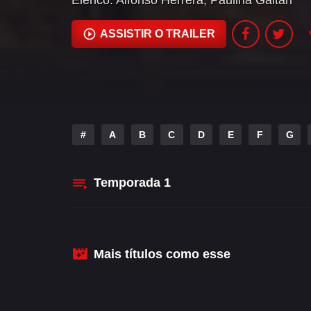
Elenco:
Alfonso Herrera
,
Paulina Gaitán
ASSISTIR O TRAILER
#
A
B
C
D
E
F
G
Temporada
1
Mais títulos como esse