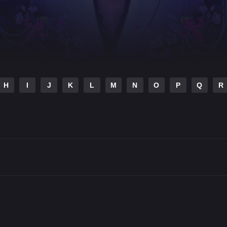
H
I
J
K
L
M
N
O
P
Q
R