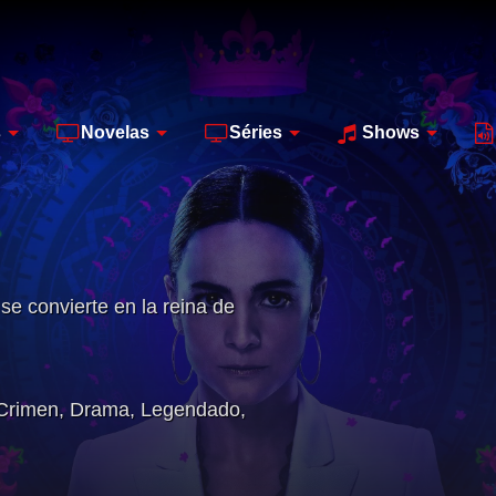
s
Novelas
Séries
Shows
e convierte en la reina de
Crimen
,
Drama
,
Legendado
,