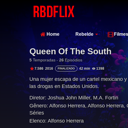
Home
Rebelde
Filme
Queen Of The South
5
Temporadas -
26
Episódios
7.586
2016
42 min
1398
FINALIZADO
Una mujer escapa de un cartel mexicano y s
las drogas en Estados Unidos.
Diretor:
Joshua John Miller
,
M.A. Fortin
Gênero:
Alfonso Herrera
,
Alfonso Herrera
,
Séries
Elenco:
Alfonso Herrera