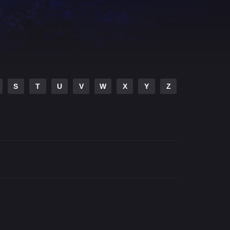
S
T
U
V
W
X
Y
Z