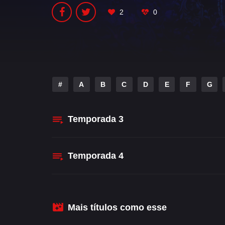
2
0
#
A
B
C
D
E
F
G
Temporada
3
Temporada
4
Mais títulos como esse