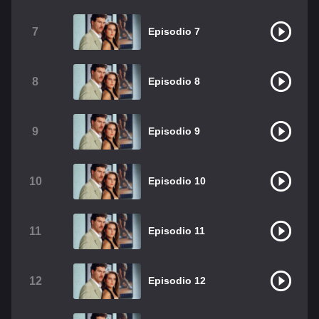
Christian Chavez
Christopher Von Uckermann
7
Episodio 7
Dulce María
Maite Perroni
RBD
Como Assistir Legendado
8
Episodio 8
9
Episodio 9
10
Episodio 10
11
Episodio 11
12
Episodio 12