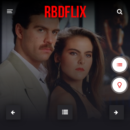
HOME
REBELDE
Rebelde: En Español
Rebelde: Dublado
FILMES
Alfonso Herrera
Anahí
Christian Chávez
Christopher Von Uckermann
Dulce María
Maite Perroni
NOVELAS