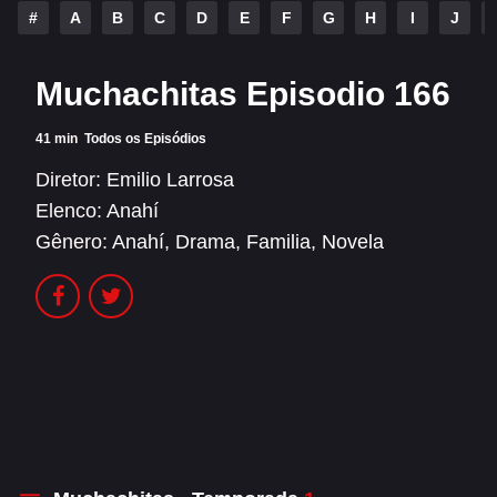
Alfonso Herrera
Anahí
#
A
B
C
D
E
F
G
H
I
J
Christian Chávez
Christopher Von Uckermann
Muchachitas Episodio 166
Dulce María
Maite Perroni
41 min
Todos os Episódios
RBD
Diretor:
Emilio Larrosa
SÉRIES
Elenco:
Anahí
Gênero:
Anahí
,
Drama
,
Familia
,
Novela
Alfonso Herrera
Anahí
Christian Chávez
Christopher Von Uckermann
Dulce María
Maite Perroni
RBD
SHOWS
Alfonso Herrera
Anahí