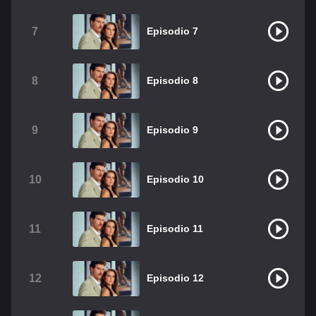
Christian Chavez
Christopher Von Uckermann
7
Episodio 7
Dulce María
Maite Perroni
RBD
Como Assistir Legendado
8
Episodio 8
9
Episodio 9
10
Episodio 10
11
Episodio 11
12
Episodio 12