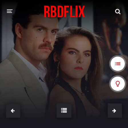
HOME
REBELDE
Rebelde: En Español
Rebelde: Dublado
FILMES
Alfonso Herrera
Anahí
Christian Chávez
Christopher Von Uckermann
Dulce María
Maite Perroni
NOVELAS