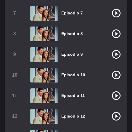
Christian Chavez
Christopher Von Uckermann
7
Episodio 7
Dulce María
Maite Perroni
RBD
Como Assistir Legendado
8
Episodio 8
9
Episodio 9
10
Episodio 10
11
Episodio 11
12
Episodio 12