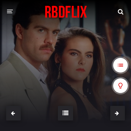
HOME
REBELDE
Rebelde: En Español
Rebelde: Dublado
FILMES
Alfonso Herrera
Anahí
Christian Chávez
Christopher Von Uckermann
Dulce María
Maite Perroni
NOVELAS