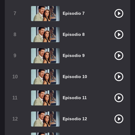
Christian Chavez
Christopher Von Uckermann
7
Episodio 7
Dulce María
Maite Perroni
RBD
Como Assistir Legendado
8
Episodio 8
9
Episodio 9
10
Episodio 10
11
Episodio 11
12
Episodio 12