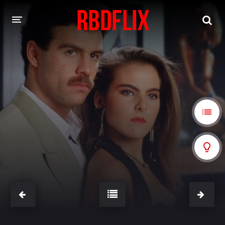
HOME
REBELDE
Rebelde: En Español
Rebelde: Dublado
FILMES
Alfonso Herrera
Anahí
Christian Chávez
Christopher Von Uckermann
Dulce María
Maite Perroni
NOVELAS