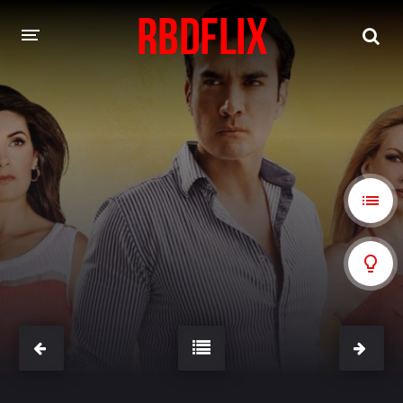
HOME
REBELDE
Rebelde: En Español
Rebelde: Dublado
FILMES
Alfonso Herrera
Anahí
Christian Chávez
Christopher Von Uckermann
Dulce María
Maite Perroni
NOVELAS