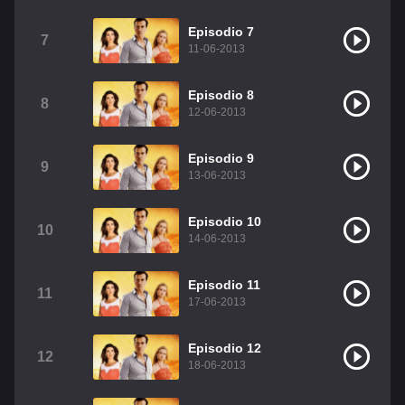
Christian Chavez
Christopher Von Uckermann
Episodio 7
7
11-06-2013
Dulce María
Maite Perroni
RBD
Episodio 8
Como Assistir Legendado
8
12-06-2013
Episodio 9
9
13-06-2013
Episodio 10
10
14-06-2013
Episodio 11
11
17-06-2013
Episodio 12
12
18-06-2013