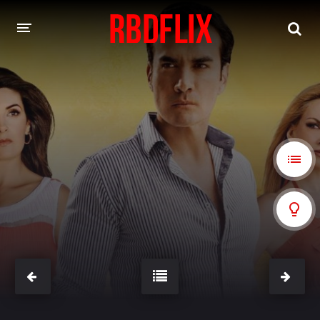
HOME
REBELDE
Rebelde: En Español
Rebelde: Dublado
FILMES
Alfonso Herrera
Anahí
Christian Chávez
Christopher Von Uckermann
Dulce María
Maite Perroni
NOVELAS