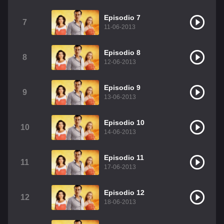
Christian Chavez
Christopher Von Uckermann
Episodio 7
7
11-06-2013
Dulce María
Maite Perroni
RBD
Episodio 8
Como Assistir Legendado
8
12-06-2013
Episodio 9
9
13-06-2013
Episodio 10
10
14-06-2013
Episodio 11
11
17-06-2013
Episodio 12
12
18-06-2013