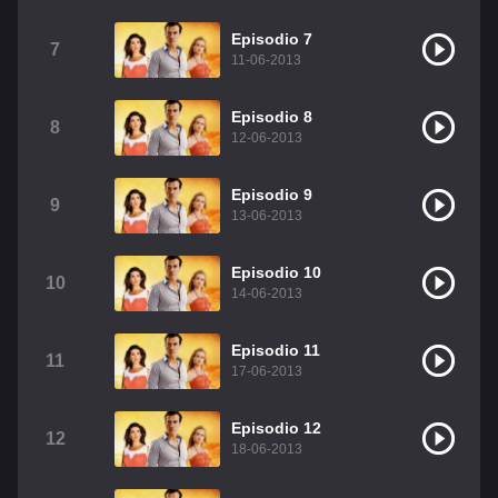
Christian Chavez
Christopher Von Uckermann
Episodio 7
7
11-06-2013
Dulce María
Maite Perroni
RBD
Episodio 8
Como Assistir Legendado
8
12-06-2013
Episodio 9
9
13-06-2013
Episodio 10
10
14-06-2013
Episodio 11
11
17-06-2013
Episodio 12
12
18-06-2013