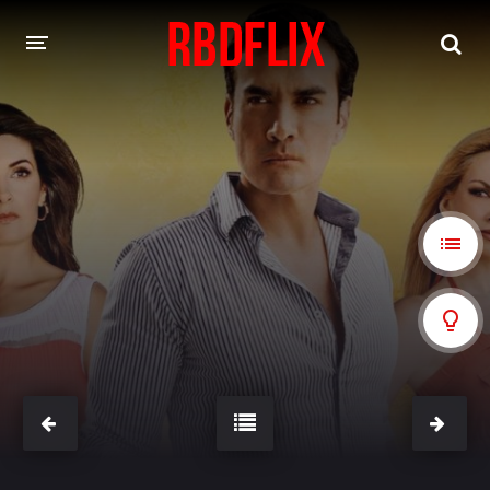
HOME
REBELDE
Rebelde: En Español
Rebelde: Dublado
FILMES
Alfonso Herrera
Anahí
Christian Chávez
Christopher Von Uckermann
Dulce María
Maite Perroni
NOVELAS