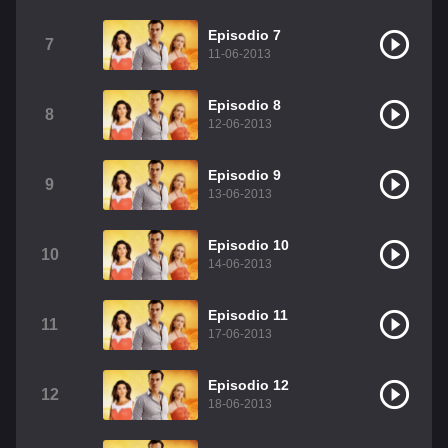
Christian Chavez
Christopher Von Uckermann
Episodio 7
7
11-06-2013
Dulce María
Maite Perroni
RBD
Episodio 8
Como Assistir Legendado
8
12-06-2013
Episodio 9
9
13-06-2013
Episodio 10
10
14-06-2013
Episodio 11
11
17-06-2013
Episodio 12
12
18-06-2013