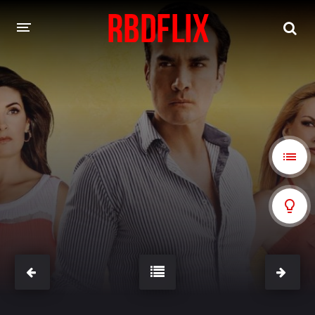
HOME
REBELDE
Rebelde: En Español
Rebelde: Dublado
FILMES
Alfonso Herrera
Anahí
Christian Chávez
Christopher Von Uckermann
Dulce María
Maite Perroni
NOVELAS