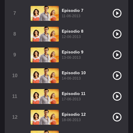
Christian Chavez
Christopher Von Uckermann
Episodio 7
7
11-06-2013
Dulce María
Maite Perroni
RBD
Episodio 8
Como Assistir Legendado
8
12-06-2013
Episodio 9
9
13-06-2013
Episodio 10
10
14-06-2013
Episodio 11
11
17-06-2013
Episodio 12
12
18-06-2013