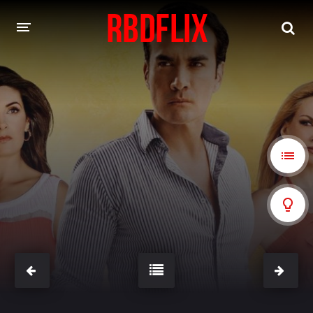
HOME
REBELDE
Rebelde: En Español
Rebelde: Dublado
FILMES
Alfonso Herrera
Anahí
Christian Chávez
Christopher Von Uckermann
Dulce María
Maite Perroni
NOVELAS