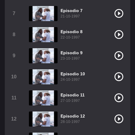
Christian Chavez
Christopher Von Uckermann
Episodio 7
7
21-10-1997
Dulce María
Maite Perroni
RBD
Episodio 8
Como Assistir Legendado
8
22-10-1997
Episodio 9
9
23-10-1997
Episodio 10
10
24-10-1997
Episodio 11
11
27-10-1997
Episodio 12
12
28-10-1997