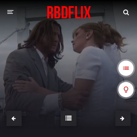
HOME
REBELDE
Rebelde: En Español
Rebelde: Dublado
FILMES
Alfonso Herrera
Anahí
Christian Chávez
Christopher Von Uckermann
Dulce María
Maite Perroni
NOVELAS