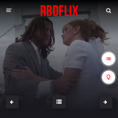
HOME
REBELDE
Rebelde: En Español
Rebelde: Dublado
FILMES
Alfonso Herrera
Anahí
Christian Chávez
Christopher Von Uckermann
Dulce María
Maite Perroni
NOVELAS