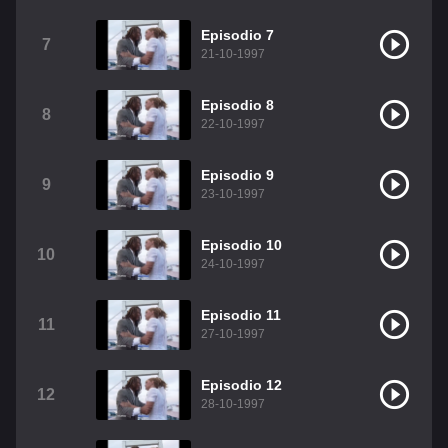
Christian Chavez
Christopher Von Uckermann
Episodio 7
7
21-10-1997
Dulce María
Maite Perroni
RBD
Episodio 8
Como Assistir Legendado
8
22-10-1997
Episodio 9
9
23-10-1997
Episodio 10
10
24-10-1997
Episodio 11
11
27-10-1997
Episodio 12
12
28-10-1997