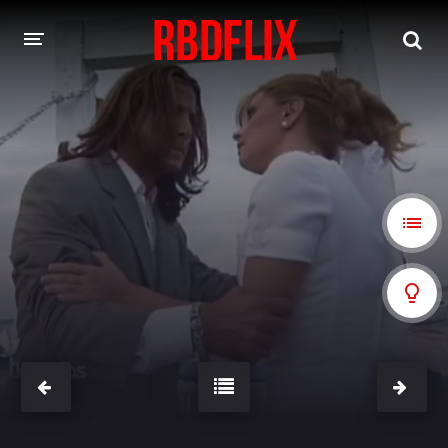
HOME
REBELDE
Rebelde: En Español
Rebelde: Dublado
FILMES
Alfonso Herrera
Anahí
Christian Chávez
Christopher Von Uckermann
Dulce María
Maite Perroni
NOVELAS