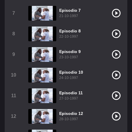
Christian Chavez
Christopher Von Uckermann
Episodio 7
7
21-10-1997
Dulce María
Maite Perroni
RBD
Episodio 8
Como Assistir Legendado
8
22-10-1997
Episodio 9
9
23-10-1997
Episodio 10
10
24-10-1997
Episodio 11
11
27-10-1997
Episodio 12
12
28-10-1997