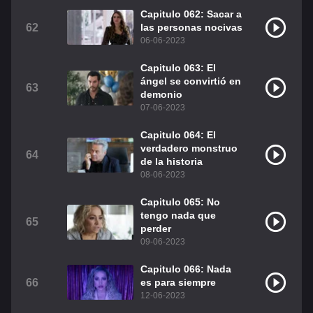
Capitulo 062: Sacar a
62
las personas nocivas
06-06-2023
Capitulo 063: El
ángel se convirtió en
63
demonio
07-06-2023
Capitulo 064: El
verdadero monstruo
64
de la historia
08-06-2023
Capitulo 065: No
tengo nada que
65
perder
09-06-2023
Capitulo 066: Nada
66
es para siempre
12-06-2023