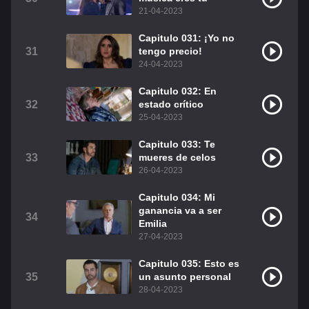
21-04-2023
Capitulo 031: ¡Yo no
31
tengo precio!
24-04-2023
Capitulo 032: En
32
estado crítico
25-04-2023
Capitulo 033: Te
33
mueres de celos
26-04-2023
Capitulo 034: Mi
ganancia va a ser
34
Emilia
27-04-2023
Capitulo 035: Esto es
35
un asunto personal
28-04-2023