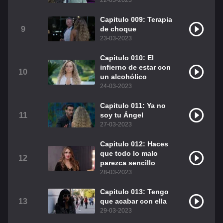
22-03-2023
Capitulo 009: Terapia
9
de choque
23-03-2023
Capitulo 010: El
infierno de estar con
10
un alcohólico
24-03-2023
Capitulo 011: Ya no
11
soy tu Ángel
27-03-2023
Capitulo 012: Haces
que todo lo malo
12
parezca sencillo
28-03-2023
Capitulo 013: Tengo
13
que acabar con ella
29-03-2023