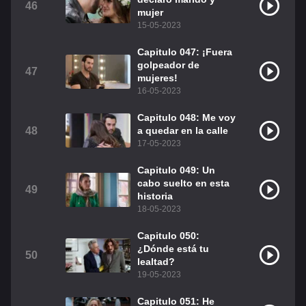
46
mujer
15-05-2023
Capitulo 047: ¡Fuera
golpeador de
47
mujeres!
16-05-2023
Capitulo 048: Me voy
48
a quedar en la calle
17-05-2023
Capitulo 049: Un
cabo suelto en esta
49
historia
18-05-2023
Capitulo 050:
¿Dónde está tu
50
lealtad?
19-05-2023
Capitulo 051: He