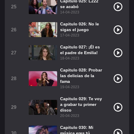
Capitulo 025: L222
25
se acabó
14-04-2023
Capitulo 026: No le
26
sigas el juego
17-04-2023
Capitulo 027: ¡Él es
27
el padre de Emilia!
18-04-2023
Capitulo 028: Probar
las delicias de la
28
fama
19-04-2023
Capitulo 029: Te voy
a grabar tu primer
29
disco
20-04-2023
Capitulo 030: Mi
30
música eres tú