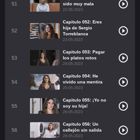
51
sido muy mala
22-05-2023
Capitulo 052: Eres
hija de Sergio
52
Torreblanca
23-05-2023
Capitulo 053: Pagar
53
los platos rotos
24-05-2023
Capitulo 054: He
54
vivido una mentira
25-05-2023
Capitulo 055: ¡Yo no
55
soy su hija!
26-05-2023
Capitulo 056: Un
56
callejón sin salida
29-05-2023