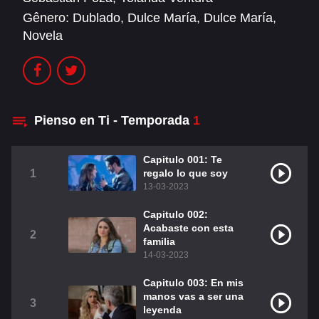
Gênero:
Dublado
,
Dulce María
,
Dulce María
,
Christian Chavéz
Christopher Von Uckermann
Novela
Dulce María
Maite Perroni
RBD
Pienso en Ti - Temporada
1
DUBLADO
Alfonso Herrera
Anahí
Capitulo 001: Te
1
regalo lo que soy
Christian Chavez
Christopher Von Uckermann
13-03-2023
Dulce María
Maite Perroni
Capitulo 002:
Acabaste con esta
2
RBD
Como Assistir Dublado
familia
14-03-2023
LEGENDADO
Capitulo 003: En mis
manos vas a ser una
3
Alfonso Herrera
Anahí
leyenda