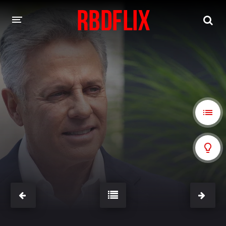
HOME
REBELDE
Rebelde: En Español
Rebelde: Dublado
FILMES
Alfonso Herrera
Anahí
Christian Chávez
Christopher Von Uckermann
Dulce María
Maite Perroni
NOVELAS