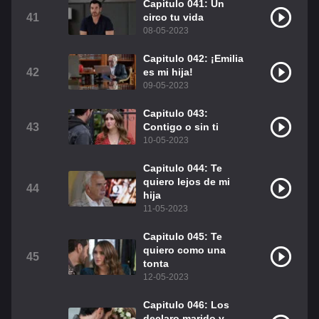
Capitulo 041: Un
41
circo tu vida
08-05-2023
Capitulo 042: ¡Emilia
42
es mi hija!
09-05-2023
Capitulo 043:
43
Contigo o sin ti
10-05-2023
Capitulo 044: Te
quiero lejos de mi
44
hija
11-05-2023
Capitulo 045: Te
quiero como una
45
tonta
12-05-2023
Capitulo 046: Los
declaro marido y