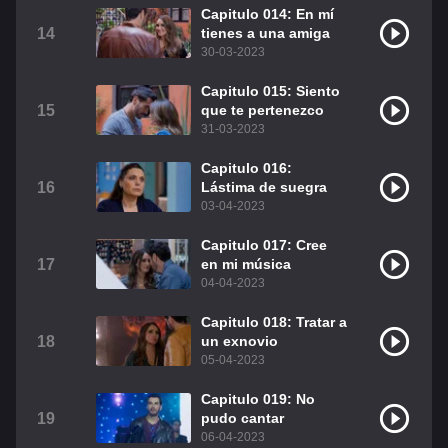
Capitulo 014: En mí
14
tienes a una amiga
30-03-2023
Capitulo 015: Siento
15
que te pertenezco
31-03-2023
Capitulo 016:
16
Lástima de suegra
03-04-2023
Capitulo 017: Cree
17
en mi música
04-04-2023
Capitulo 018: Tratar a
18
un exnovio
05-04-2023
Capitulo 019: No
19
pudo cantar
06-04-2023