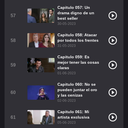
Capitulo 057: Un
drama digno de un
57
best seller
30-05-2023
Capitulo 058: Atacar
58
por todos los frentes
31-05-2023
Capitulo 059: Es
mejor tener las cosas
59
claras
01-06-2023
Capitulo 060: No se
pueden juntar el oro
60
y las cenizas
02-06-2023
Capitulo 061: Mi
61
artista exclusiva
05-06-2023