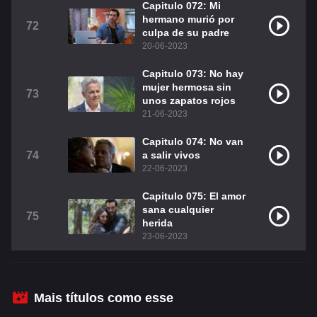
Capitulo 072: Mi
hermano murió por
72
culpa de su padre
20-06-2023
Capitulo 073: No hay
mujer hermosa sin
73
unos zapatos rojos
21-06-2023
Capitulo 074: No van
74
a salir vivos
22-06-2023
Capitulo 075: El amor
sana cualquier
75
herida
23-06-2023
Mais títulos como esse