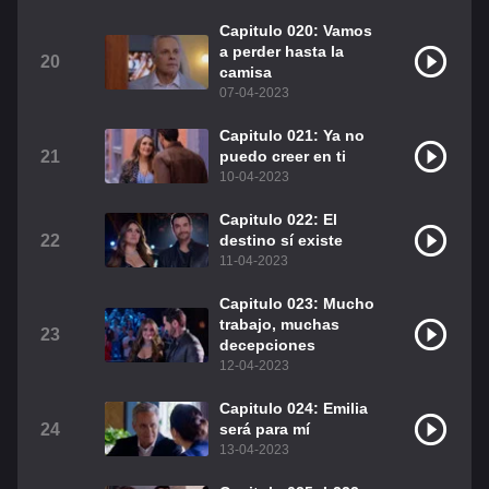
Capitulo 020: Vamos
a perder hasta la
20
camisa
07-04-2023
Capitulo 021: Ya no
21
puedo creer en ti
10-04-2023
Capitulo 022: El
22
destino sí existe
11-04-2023
Capitulo 023: Mucho
trabajo, muchas
23
decepciones
12-04-2023
Capitulo 024: Emilia
24
será para mí
13-04-2023