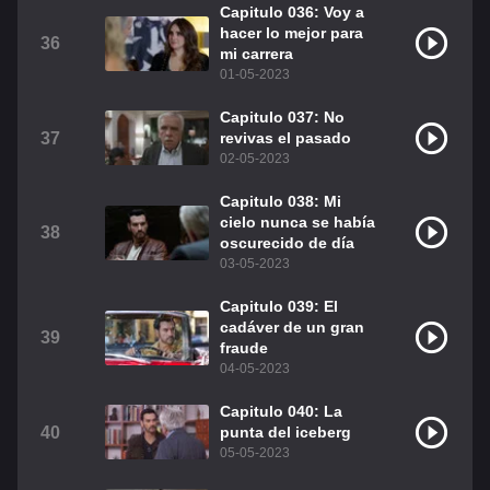
Capitulo 036: Voy a
hacer lo mejor para
36
mi carrera
01-05-2023
Capitulo 037: No
37
revivas el pasado
02-05-2023
Capitulo 038: Mi
cielo nunca se había
38
oscurecido de día
03-05-2023
Capitulo 039: El
cadáver de un gran
39
fraude
04-05-2023
Capitulo 040: La
40
punta del iceberg
05-05-2023