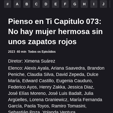
Alfonso Herrera
Anahí
#
A
B
C
D
E
F
G
H
I
J
Christian Chávez
Christopher Von Uckermann
Pienso en Ti Capitulo 073:
Dulce María
Maite Perroni
No hay mujer hermosa sin
RBD
unos zapatos rojos
SÉRIES
2023
40 min
Todos os Episódios
Alfonso Herrera
Anahí
Diretor:
Ximena Suárez
Elenco:
Alexis Ayala
,
Ariana Saavedra
,
Brandon
Christian Chávez
Christopher Von Uckermann
Peniche
,
Claudia Silva
,
David Zepeda
,
Dulce
Dulce María
Maite Perroni
María
,
Edward Castillo
,
Eugenia Cauduro
,
Federico Ayos
,
Henry Zakka
,
Jessica Diaz
,
RBD
José Elías Moreno
,
José Luis Badalt
,
Julia
Argüelles
,
Lorena Graniewicz
,
María Fernanda
SHOWS
García
,
Paola Toyos
,
Ramiro Tomasini
,
Sebastián Poza
,
Yolanda Ventura
Alfonso Herrera
Anahí