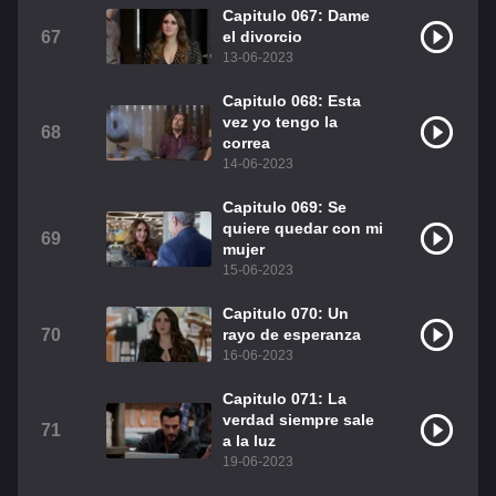
Capitulo 067: Dame
67
el divorcio
13-06-2023
Capitulo 068: Esta
vez yo tengo la
68
correa
14-06-2023
Capitulo 069: Se
quiere quedar con mi
69
mujer
15-06-2023
Capitulo 070: Un
70
rayo de esperanza
16-06-2023
Capitulo 071: La
verdad siempre sale
71
a la luz
19-06-2023