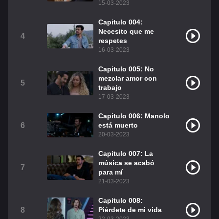
15-03-2023
Christian Chavez
Christopher Von Uckermann
Capitulo 004:
Necesito que me
Dulce María
Maite Perroni
4
respetes
16-03-2023
RBD
Como Assistir Legendado
Capitulo 005: No
mezclar amor con
5
trabajo
17-03-2023
Capitulo 006: Manolo
6
está muerto
20-03-2023
Capitulo 007: La
música se acabó
7
para mí
21-03-2023
Capitulo 008:
8
Piérdete de mi vida