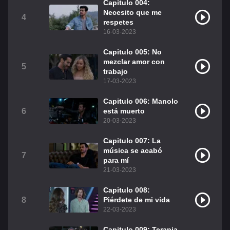
Capitulo 004:
Necesito que me
Christian Chavez
Christopher Von Uckermann
4
respetes
16-03-2023
Dulce María
Maite Perroni
Capitulo 005: No
RBD
Como Assistir Legendado
mezclar amor con
5
trabajo
17-03-2023
Capitulo 006: Manolo
6
está muerto
20-03-2023
Capitulo 007: La
música se acabó
7
para mí
21-03-2023
Capitulo 008:
8
Piérdete de mi vida
22-03-2023
Capitulo 009: Terapia