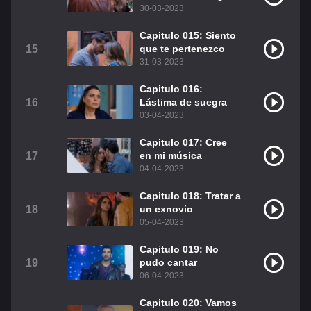
30-03-2023
Capitulo 015: Siento
15
que te pertenezco
31-03-2023
Capitulo 016:
16
Lástima de suegra
03-04-2023
Capitulo 017: Cree
17
en mi música
04-04-2023
Capitulo 018: Tratar a
18
un exnovio
05-04-2023
Capitulo 019: No
19
pudo cantar
06-04-2023
Capitulo 020: Vamos