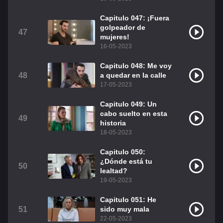
Capitulo 047: ¡Fuera
golpeador de
47
mujeres!
16-05-2023
Capitulo 048: Me voy
48
a quedar en la calle
17-05-2023
Capitulo 049: Un
cabo suelto en esta
49
historia
18-05-2023
Capitulo 050:
¿Dónde está tu
50
lealtad?
19-05-2023
Capitulo 051: He
51
sido muy mala
22-05-2023