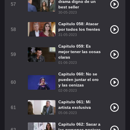
drama digno de un
57
best seller
30-05-2023
Capitulo 058: Atacar
58
por todos los frentes
31-05-2023
Capitulo 059: Es
mejor tener las cosas
59
claras
01-06-2023
Capitulo 060: No se
pueden juntar el oro
60
y las cenizas
02-06-2023
Capitulo 061: Mi
61
artista exclusiva
05-06-2023
Capitulo 062: Sacar a
62
las personas nocivas