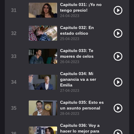
Capitulo 031: ¡Yo no
31
tengo precio!
24-04-2023
Capitulo 032: En
32
estado crítico
25-04-2023
Capitulo 033: Te
33
mueres de celos
26-04-2023
Capitulo 034: Mi
ganancia va a ser
34
Emilia
27-04-2023
Capitulo 035: Esto es
35
un asunto personal
28-04-2023
Capitulo 036: Voy a
hacer lo mejor para
36