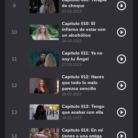
9
de choque
23-03-2023
Capitulo 010: El
infierno de estar con
10
un alcohólico
24-03-2023
Capitulo 011: Ya no
11
soy tu Ángel
27-03-2023
Capitulo 012: Haces
que todo lo malo
12
parezca sencillo
28-03-2023
Capitulo 013: Tengo
13
que acabar con ella
29-03-2023
Capitulo 014: En mí
14
tienes a una amiga