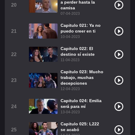
a perder hasta la
20
camisa
07-04-2023
Capitulo 021: Ya no
21
puedo creer en ti
10-04-2023
Capitulo 022: El
22
destino sí existe
11-04-2023
Capitulo 023: Mucho
trabajo, muchas
23
decepciones
12-04-2023
Capitulo 024: Emilia
24
será para mí
13-04-2023
Capitulo 025: L222
25
se acabó