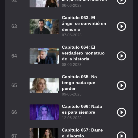
06-06-2023
Capitulo 063: El
ángel se convirtió en
63
demonio
07-06-2023
Capitulo 064: El
verdadero monstruo
64
de la historia
08-06-2023
Capitulo 065: No
tengo nada que
65
perder
09-06-2023
Capitulo 066: Nada
66
es para siempre
12-06-2023
Capitulo 067: Dame
67
el divorcio