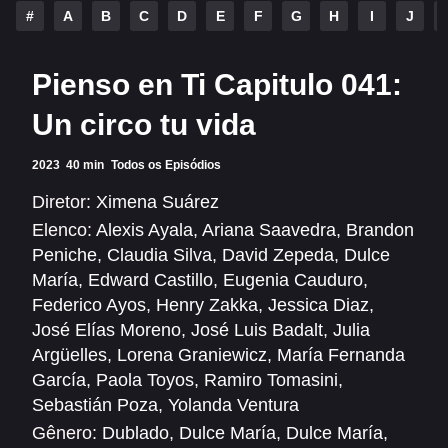
Alfonso Herrera
Anahí
#
A
B
C
D
E
F
G
H
I
J
Christian Chávez
Christopher Von Uckermann
Pienso en Ti Capitulo 041:
Dulce María
Maite Perroni
Un circo tu vida
RBD
2023
40 min
Todos os Episódios
SÉRIES
Diretor:
Ximena Suárez
Elenco:
Alexis Ayala
,
Ariana Saavedra
,
Brandon
Alfonso Herrera
Anahí
Peniche
,
Claudia Silva
,
David Zepeda
,
Dulce
Christian Chávez
Christopher Von Uckermann
María
,
Edward Castillo
,
Eugenia Cauduro
,
Federico Ayos
,
Henry Zakka
,
Jessica Diaz
,
Dulce María
Maite Perroni
José Elías Moreno
,
José Luis Badalt
,
Julia
RBD
Argüelles
,
Lorena Graniewicz
,
María Fernanda
García
,
Paola Toyos
,
Ramiro Tomasini
,
SHOWS
Sebastián Poza
,
Yolanda Ventura
Gênero:
Dublado
,
Dulce María
,
Dulce María
,
Alfonso Herrera
Anahí