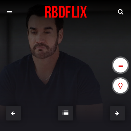
HOME
REBELDE
Rebelde: En Español
Rebelde: Dublado
FILMES
Alfonso Herrera
Anahí
Christian Chávez
Christopher Von Uckermann
Dulce María
Maite Perroni
NOVELAS