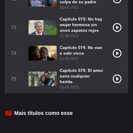
culpa de su padre
20-06-2023
Capitulo 073: No hay
mujer hermosa sin
73
unos zapatos rojos
21-06-2023
Capitulo 074: No van
74
a salir vivos
22-06-2023
Capitulo 075: El amor
sana cualquier
75
herida
23-06-2023
Mais títulos como esse