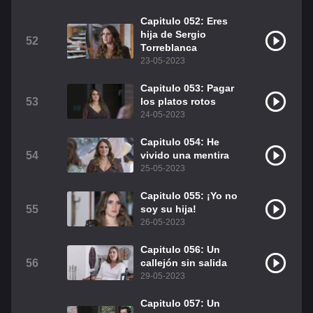
Capitulo 052: Eres
hija de Sergio
52
Torreblanca
23-05-2023
Capitulo 053: Pagar
53
los platos rotos
24-05-2023
Capitulo 054: He
54
vivido una mentira
25-05-2023
Capitulo 055: ¡Yo no
55
soy su hija!
26-05-2023
Capitulo 056: Un
56
callejón sin salida
29-05-2023
Capitulo 057: Un