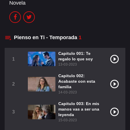
Novela
Christian Chavéz
Christopher Von Uckermann
Dulce María
Maite Perroni
RBD
Pienso en Ti - Temporada
1
DUBLADO
Capitulo 001: Te
1
regalo lo que soy
Alfonso Herrera
Anahí
13-03-2023
Christian Chavez
Christopher Von Uckermann
Capitulo 002:
Acabaste con esta
2
Dulce María
Maite Perroni
familia
14-03-2023
RBD
Como Assistir Dublado
Capitulo 003: En mis
manos vas a ser una
3
LEGENDADO
leyenda
15-03-2023
Alfonso Herrera
Anahí