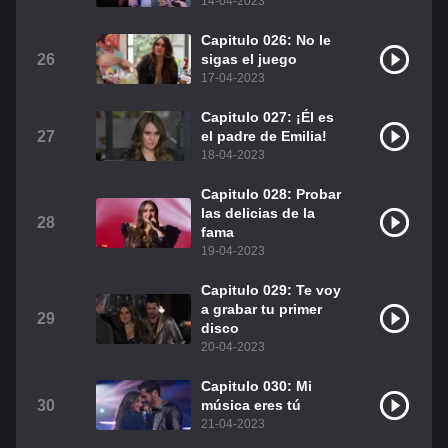
14-04-2023
Capitulo 026: No le
26
sigas el juego
17-04-2023
Capitulo 027: ¡Él es
27
el padre de Emilia!
18-04-2023
Capitulo 028: Probar
las delicias de la
28
fama
19-04-2023
Capitulo 029: Te voy
a grabar tu primer
29
disco
20-04-2023
Capitulo 030: Mi
30
música eres tú
21-04-2023