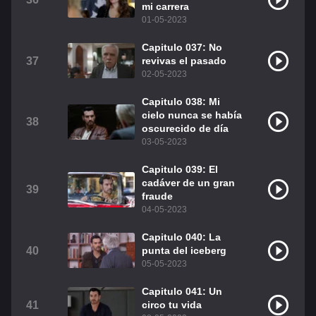
mi carrera
01-05-2023
Capitulo 037: No
37
revivas el pasado
02-05-2023
Capitulo 038: Mi
cielo nunca se había
38
oscurecido de día
03-05-2023
Capitulo 039: El
cadáver de un gran
39
fraude
04-05-2023
Capitulo 040: La
40
punta del iceberg
05-05-2023
Capitulo 041: Un
41
circo tu vida