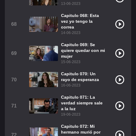
13-06-2023
Capitulo 068: Esta
vez yo tengo la
68
correa
14-06-2023
Capitulo 069: Se
quiere quedar con mi
69
mujer
15-06-2023
Capitulo 070: Un
70
rayo de esperanza
16-06-2023
Capitulo 071: La
verdad siempre sale
71
a la luz
19-06-2023
Capitulo 072: Mi
hermano murió por
72