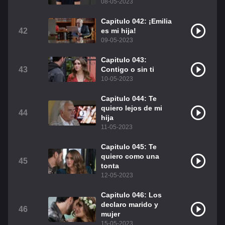
08-05-2023
Capitulo 042: ¡Emilia
42
es mi hija!
09-05-2023
Capitulo 043:
43
Contigo o sin ti
10-05-2023
Capitulo 044: Te
quiero lejos de mi
44
hija
11-05-2023
Capitulo 045: Te
quiero como una
45
tonta
12-05-2023
Capitulo 046: Los
declaro marido y
46
mujer
15-05-2023