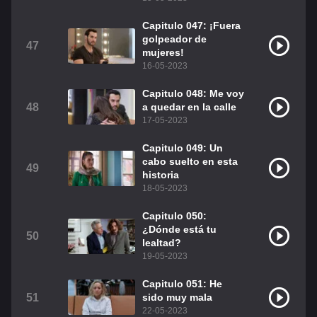
Capitulo 047: ¡Fuera
golpeador de
47
mujeres!
16-05-2023
Capitulo 048: Me voy
48
a quedar en la calle
17-05-2023
Capitulo 049: Un
cabo suelto en esta
49
historia
18-05-2023
Capitulo 050:
¿Dónde está tu
50
lealtad?
19-05-2023
Capitulo 051: He
51
sido muy mala
22-05-2023