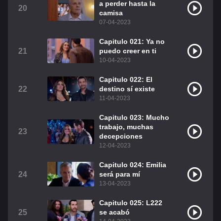
a perder hasta la
20
camisa
07-04-2023
Capitulo 021: Ya no
21
puedo creer en ti
10-04-2023
Capitulo 022: El
22
destino sí existe
11-04-2023
Capitulo 023: Mucho
trabajo, muchas
23
decepciones
12-04-2023
Capitulo 024: Emilia
24
será para mí
13-04-2023
Capitulo 025: L222
25
se acabó