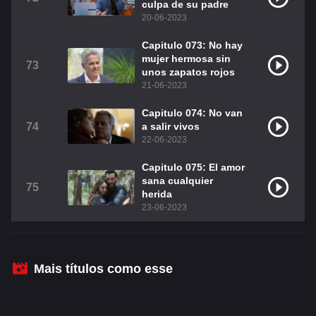
culpa de su padre
20-06-2023
Capitulo 073: No hay
mujer hermosa sin
73
unos zapatos rojos
21-06-2023
Capitulo 074: No van
74
a salir vivos
22-06-2023
Capitulo 075: El amor
sana cualquier
75
herida
23-06-2023
Mais títulos como esse