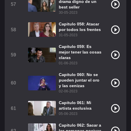
drama digno de un
57
best seller
30-05-2023
Capitulo 058: Atacar
58
por todos los frentes
31-05-2023
Capitulo 059: Es
mejor tener las cosas
59
claras
01-06-2023
Capitulo 060: No se
pueden juntar el oro
60
y las cenizas
02-06-2023
Capitulo 061: Mi
61
artista exclusiva
05-06-2023
Capitulo 062: Sacar a
62
las personas nocivas