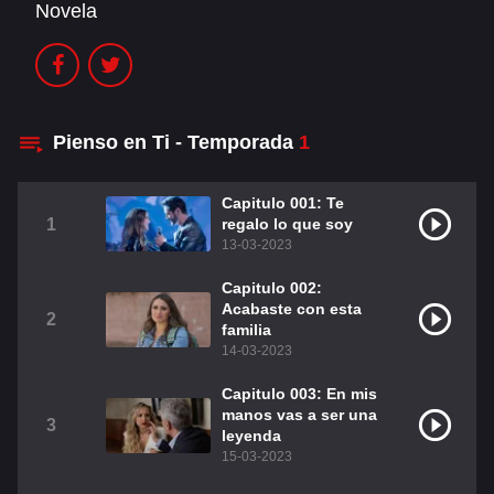
Novela
Christian Chavéz
Christopher Von Uckermann
Dulce María
Maite Perroni
RBD
Pienso en Ti - Temporada
1
DUBLADO
Capitulo 001: Te
1
regalo lo que soy
Alfonso Herrera
Anahí
13-03-2023
Christian Chavez
Christopher Von Uckermann
Capitulo 002:
Acabaste con esta
2
Dulce María
Maite Perroni
familia
14-03-2023
RBD
Como Assistir Dublado
Capitulo 003: En mis
manos vas a ser una
3
LEGENDADO
leyenda
15-03-2023
Alfonso Herrera
Anahí