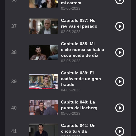
mi carrera
01-05-2023
Capitulo 037: No
37
revivas el pasado
02-05-2023
Capitulo 038: Mi
cielo nunca se había
38
oscurecido de día
03-05-2023
Capitulo 039: El
cadáver de un gran
39
fraude
04-05-2023
Capitulo 040: La
40
punta del iceberg
05-05-2023
Capitulo 041: Un
41
circo tu vida