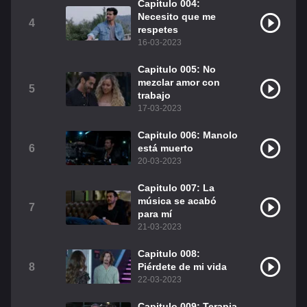
Capitulo 004:
Necesito que me
Christian Chavez
Christopher Von Uckermann
4
respetes
16-03-2023
Dulce María
Maite Perroni
Capitulo 005: No
RBD
Como Assistir Legendado
mezclar amor con
5
trabajo
17-03-2023
Capitulo 006: Manolo
6
está muerto
20-03-2023
Capitulo 007: La
música se acabó
7
para mí
21-03-2023
Capitulo 008:
8
Piérdete de mi vida
22-03-2023
Capitulo 009: Terapia