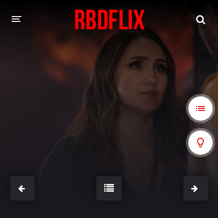
HOME
REBELDE
Rebelde: En Español
Rebelde: Dublado
FILMES
Alfonso Herrera
Anahí
Christian Chávez
Christopher Von Uckermann
Dulce María
Maite Perroni
NOVELAS