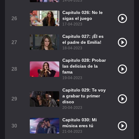
14-04-2023
Capitulo 026: No le
26
sigas el juego
17-04-2023
Capitulo 027: ¡Él es
27
el padre de Emilia!
18-04-2023
Capitulo 028: Probar
las delicias de la
28
fama
19-04-2023
Capitulo 029: Te voy
a grabar tu primer
29
disco
20-04-2023
Capitulo 030: Mi
30
música eres tú
21-04-2023