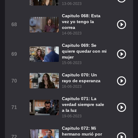
13-06-2023
Capitulo 068: Esta
vez yo tengo la
68
correa
14-06-2023
Capitulo 069: Se
quiere quedar con mi
69
mujer
15-06-2023
Capitulo 070: Un
70
rayo de esperanza
16-06-2023
Capitulo 071: La
verdad siempre sale
71
a la luz
19-06-2023
Capitulo 072: Mi
hermano murió por
72