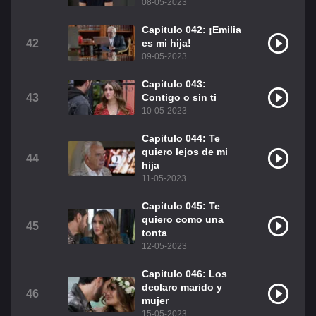
08-05-2023
Capitulo 042: ¡Emilia
42
es mi hija!
09-05-2023
Capitulo 043:
43
Contigo o sin ti
10-05-2023
Capitulo 044: Te
quiero lejos de mi
44
hija
11-05-2023
Capitulo 045: Te
quiero como una
45
tonta
12-05-2023
Capitulo 046: Los
declaro marido y
46
mujer
15-05-2023