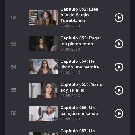
Capitulo 052: Eres
hija de Sergio
52
Torreblanca
23-05-2023
Capitulo 053: Pagar
53
los platos rotos
24-05-2023
Capitulo 054: He
54
vivido una mentira
25-05-2023
Capitulo 055: ¡Yo no
55
soy su hija!
26-05-2023
Capitulo 056: Un
56
callejón sin salida
29-05-2023
Capitulo 057: Un