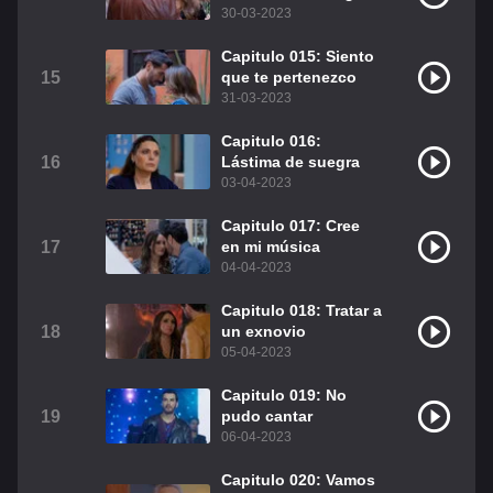
30-03-2023
Capitulo 015: Siento
15
que te pertenezco
31-03-2023
Capitulo 016:
16
Lástima de suegra
03-04-2023
Capitulo 017: Cree
17
en mi música
04-04-2023
Capitulo 018: Tratar a
18
un exnovio
05-04-2023
Capitulo 019: No
19
pudo cantar
06-04-2023
Capitulo 020: Vamos