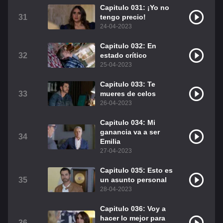
Capitulo 031: ¡Yo no
31
tengo precio!
24-04-2023
Capitulo 032: En
32
estado crítico
25-04-2023
Capitulo 033: Te
33
mueres de celos
26-04-2023
Capitulo 034: Mi
ganancia va a ser
34
Emilia
27-04-2023
Capitulo 035: Esto es
35
un asunto personal
28-04-2023
Capitulo 036: Voy a
hacer lo mejor para
36