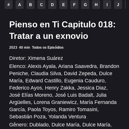
Alfonso Herrera
Anahí
#
A
B
C
D
E
F
G
H
I
J
Christian Chávez
Christopher Von Uckermann
Pienso en Ti Capitulo 018:
Dulce María
Maite Perroni
Tratar a un exnovio
RBD
2023
40 min
Todos os Episódios
SÉRIES
Diretor:
Ximena Suárez
Elenco:
Alexis Ayala
,
Ariana Saavedra
,
Brandon
Alfonso Herrera
Anahí
Peniche
,
Claudia Silva
,
David Zepeda
,
Dulce
Christian Chávez
Christopher Von Uckermann
María
,
Edward Castillo
,
Eugenia Cauduro
,
Federico Ayos
,
Henry Zakka
,
Jessica Diaz
,
Dulce María
Maite Perroni
José Elías Moreno
,
José Luis Badalt
,
Julia
RBD
Argüelles
,
Lorena Graniewicz
,
María Fernanda
García
,
Paola Toyos
,
Ramiro Tomasini
,
SHOWS
Sebastián Poza
,
Yolanda Ventura
Gênero:
Dublado
,
Dulce María
,
Dulce María
,
Alfonso Herrera
Anahí