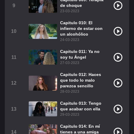
9
de choque
23-03-2023
Capitulo 010: El
infierno de estar con
10
un alcohólico
24-03-2023
Capitulo 011: Ya no
11
soy tu Ángel
27-03-2023
Capitulo 012: Haces
que todo lo malo
12
parezca sencillo
28-03-2023
Capitulo 013: Tengo
13
que acabar con ella
29-03-2023
Capitulo 014: En mí
14
tienes a una amiga