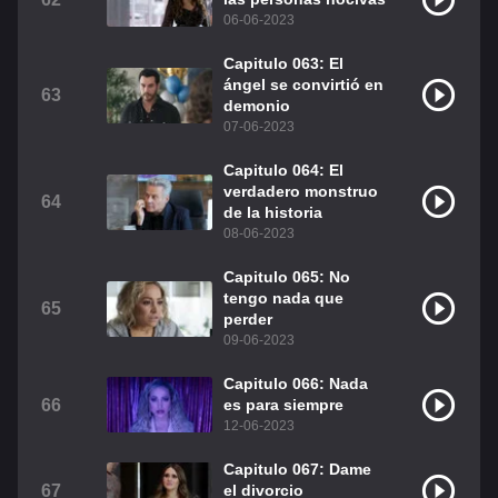
06-06-2023
Capitulo 063: El
ángel se convirtió en
63
demonio
07-06-2023
Capitulo 064: El
verdadero monstruo
64
de la historia
08-06-2023
Capitulo 065: No
tengo nada que
65
perder
09-06-2023
Capitulo 066: Nada
66
es para siempre
12-06-2023
Capitulo 067: Dame
67
el divorcio