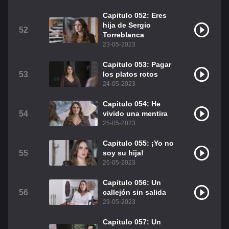
Capitulo 052: Eres
hija de Sergio
52
Torreblanca
23-05-2023
Capitulo 053: Pagar
53
los platos rotos
24-05-2023
Capitulo 054: He
54
vivido una mentira
25-05-2023
Capitulo 055: ¡Yo no
55
soy su hija!
26-05-2023
Capitulo 056: Un
56
callejón sin salida
29-05-2023
Capitulo 057: Un