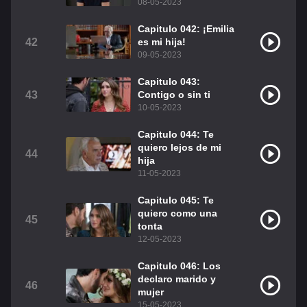
08-05-2023
Capitulo 042: ¡Emilia
42
es mi hija!
09-05-2023
Capitulo 043:
43
Contigo o sin ti
10-05-2023
Capitulo 044: Te
quiero lejos de mi
44
hija
11-05-2023
Capitulo 045: Te
quiero como una
45
tonta
12-05-2023
Capitulo 046: Los
declaro marido y
46
mujer
15-05-2023