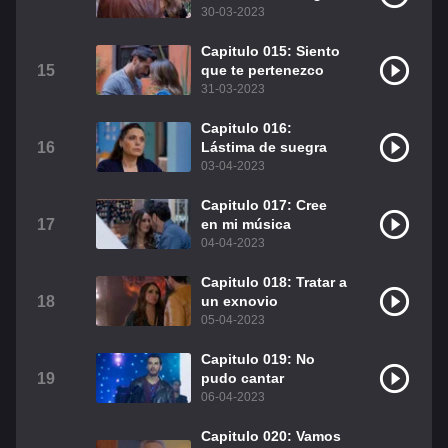
30-03-2023
Capitulo 015: Siento
15
que te pertenezco
31-03-2023
Capitulo 016:
16
Lástima de suegra
03-04-2023
Capitulo 017: Cree
17
en mi música
04-04-2023
Capitulo 018: Tratar a
18
un exnovio
05-04-2023
Capitulo 019: No
19
pudo cantar
06-04-2023
Capitulo 020: Vamos