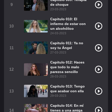
9
de choque
23-03-2023
Capitulo 010: El
infierno de estar con
10
un alcohólico
24-03-2023
Capitulo 011: Ya no
11
soy tu Ángel
27-03-2023
Capitulo 012: Haces
que todo lo malo
12
parezca sencillo
28-03-2023
Capitulo 013: Tengo
13
que acabar con ella
29-03-2023
Capitulo 014: En mí
14
tienes a una amiga