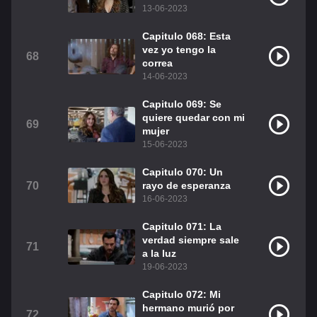
13-06-2023
Capitulo 068: Esta
vez yo tengo la
68
correa
14-06-2023
Capitulo 069: Se
quiere quedar con mi
69
mujer
15-06-2023
Capitulo 070: Un
70
rayo de esperanza
16-06-2023
Capitulo 071: La
verdad siempre sale
71
a la luz
19-06-2023
Capitulo 072: Mi
hermano murió por
72