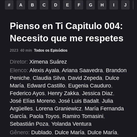
Alfonso Herrera
Anahí
#
A
B
C
D
E
F
G
H
I
J
Christian Chávez
Christopher Von Uckermann
Pienso en Ti Capitulo 004:
Dulce María
Maite Perroni
Necesito que me respetes
RBD
2023
40 min
Todos os Episódios
SÉRIES
Diretor:
Ximena Suárez
Elenco:
Alexis Ayala
,
Ariana Saavedra
,
Brandon
Alfonso Herrera
Anahí
Peniche
,
Claudia Silva
,
David Zepeda
,
Dulce
Christian Chávez
Christopher Von Uckermann
María
,
Edward Castillo
,
Eugenia Cauduro
,
Federico Ayos
,
Henry Zakka
,
Jessica Diaz
,
Dulce María
Maite Perroni
José Elías Moreno
,
José Luis Badalt
,
Julia
RBD
Argüelles
,
Lorena Graniewicz
,
María Fernanda
García
,
Paola Toyos
,
Ramiro Tomasini
,
SHOWS
Sebastián Poza
,
Yolanda Ventura
Gênero:
Dublado
,
Dulce María
,
Dulce María
,
Alfonso Herrera
Anahí