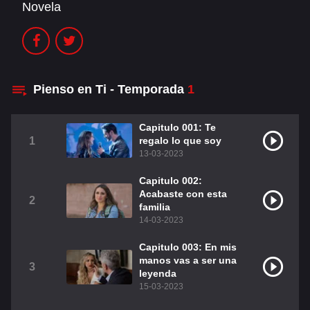
Novela
Christian Chavéz
Christopher Von Uckermann
Dulce María
Maite Perroni
RBD
Pienso en Ti - Temporada
1
DUBLADO
Capitulo 001: Te
1
regalo lo que soy
Alfonso Herrera
Anahí
13-03-2023
Christian Chavez
Christopher Von Uckermann
Capitulo 002:
Acabaste con esta
2
Dulce María
Maite Perroni
familia
14-03-2023
RBD
Como Assistir Dublado
Capitulo 003: En mis
manos vas a ser una
3
LEGENDADO
leyenda
15-03-2023
Alfonso Herrera
Anahí