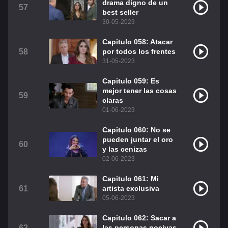
drama digno de un
57
best seller
30-05-2023
Capitulo 058: Atacar
58
por todos los frentes
31-05-2023
Capitulo 059: Es
mejor tener las cosas
59
claras
01-06-2023
Capitulo 060: No se
pueden juntar el oro
60
y las cenizas
02-06-2023
Capitulo 061: Mi
61
artista exclusiva
05-06-2023
Capitulo 062: Sacar a
62
las personas nocivas