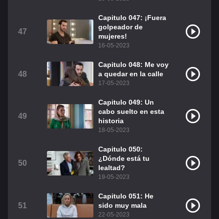
Capitulo 047: ¡Fuera
golpeador de
47
mujeres!
16-05-2023
Capitulo 048: Me voy
48
a quedar en la calle
17-05-2023
Capitulo 049: Un
cabo suelto en esta
49
historia
18-05-2023
Capitulo 050:
¿Dónde está tu
50
lealtad?
19-05-2023
Capitulo 051: He
51
sido muy mala
22-05-2023