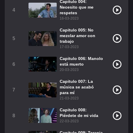
Capitulo 004:
Necesito que me
Christian Chavez
Christopher Von Uckermann
4
respetes
16-03-2023
Dulce María
Maite Perroni
Capitulo 005: No
RBD
Como Assistir Legendado
mezclar amor con
5
trabajo
17-03-2023
Capitulo 006: Manolo
6
está muerto
20-03-2023
Capitulo 007: La
música se acabó
7
para mí
21-03-2023
Capitulo 008:
8
Piérdete de mi vida
22-03-2023
Capitulo 009: Terapia