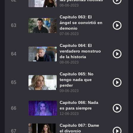
06-06-2023
Capitulo 063: El
ángel se convirtió en
63
demonio
07-06-2023
Capitulo 064: El
verdadero monstruo
64
de la historia
08-06-2023
Capitulo 065: No
tengo nada que
65
perder
09-06-2023
Capitulo 066: Nada
66
es para siempre
12-06-2023
Capitulo 067: Dame
67
el divorcio