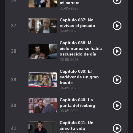
mi carrera
01-05-2023
Capitulo 037: No
37
revivas el pasado
02-05-2023
Capitulo 038: Mi
cielo nunca se había
38
oscurecido de día
03-05-2023
Capitulo 039: El
cadáver de un gran
39
fraude
04-05-2023
Capitulo 040: La
40
punta del iceberg
05-05-2023
Capitulo 041: Un
41
circo tu vida