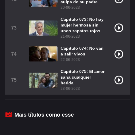
culpa de su padre
20-06-2023
Capitulo 073: No hay
mujer hermosa sin
73
unos zapatos rojos
21-06-2023
Capitulo 074: No van
74
a salir vivos
22-06-2023
Capitulo 075: El amor
sana cualquier
75
herida
23-06-2023
Mais títulos como esse