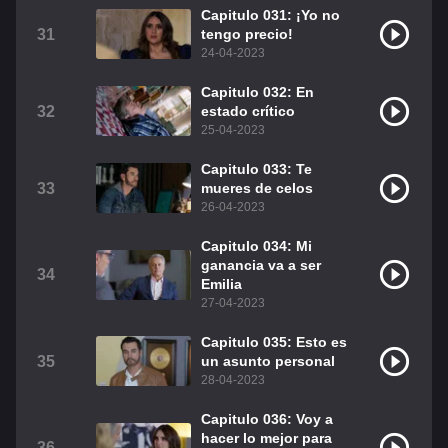
Capitulo 031: ¡Yo no
31
tengo precio!
24-04-2023
Capitulo 032: En
32
estado crítico
25-04-2023
Capitulo 033: Te
33
mueres de celos
26-04-2023
Capitulo 034: Mi
ganancia va a ser
34
Emilia
27-04-2023
Capitulo 035: Esto es
35
un asunto personal
28-04-2023
Capitulo 036: Voy a
hacer lo mejor para
36