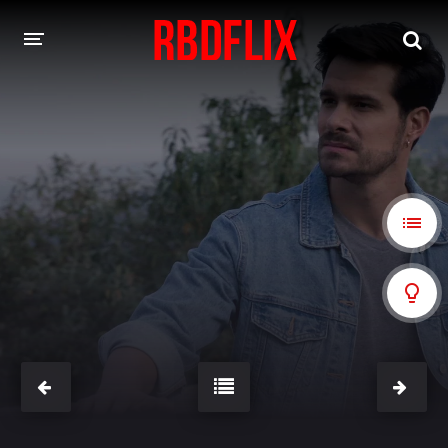
HOME
REBELDE
Rebelde: En Español
Rebelde: Dublado
FILMES
Alfonso Herrera
Anahí
Christian Chávez
Christopher Von Uckermann
Dulce María
Maite Perroni
NOVELAS