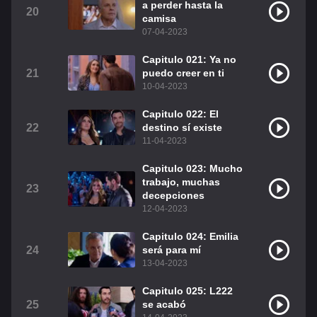
a perder hasta la
20
camisa
07-04-2023
Capitulo 021: Ya no
21
puedo creer en ti
10-04-2023
Capitulo 022: El
22
destino sí existe
11-04-2023
Capitulo 023: Mucho
trabajo, muchas
23
decepciones
12-04-2023
Capitulo 024: Emilia
24
será para mí
13-04-2023
Capitulo 025: L222
25
se acabó