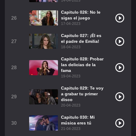
14-04-2023
Capitulo 026: No le
26
sigas el juego
17-04-2023
Capitulo 027: ¡Él es
27
el padre de Emilia!
18-04-2023
Capitulo 028: Probar
las delicias de la
28
fama
19-04-2023
Capitulo 029: Te voy
a grabar tu primer
29
disco
20-04-2023
Capitulo 030: Mi
30
música eres tú
21-04-2023