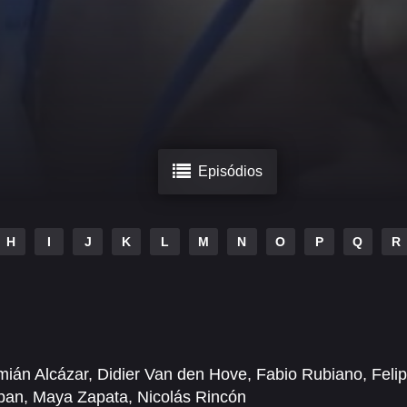
Episódios
H
I
J
K
L
M
N
O
P
Q
R
ián Alcázar
,
Didier Van den Hove
,
Fabio Rubiano
,
Feli
pan
,
Maya Zapata
,
Nicolás Rincón