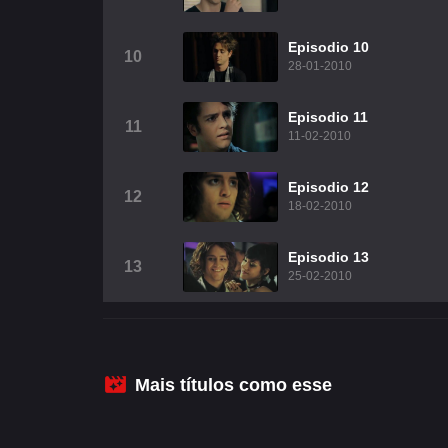
Episodio 10
10
28-01-2010
Episodio 11
11
11-02-2010
Episodio 12
12
18-02-2010
Episodio 13
13
25-02-2010
Mais títulos como esse