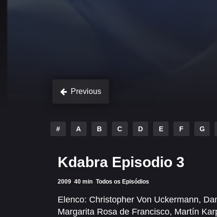
Previous
#
A
B
C
D
E
F
G
Kdabra Episodio 3
2009
40 min
Todos os Episódios
Elenco:
Christopher Von Uckermann
,
Dam
Margarita Rosa de Francisco
,
Martín Kar