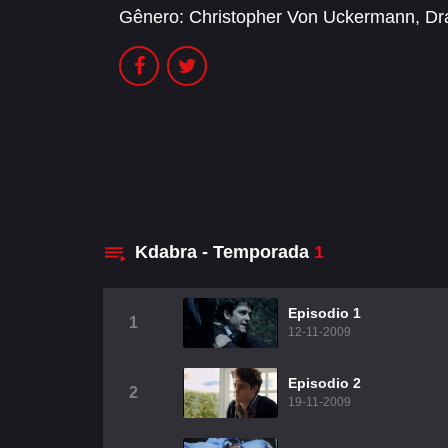
Gênero:
Christopher Von Uckermann
,
Dr
Kdabra - Temporada
1
Episodio 1
1
12-11-2009
Episodio 2
2
19-11-2009