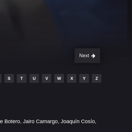
Next
S
T
U
V
W
X
Y
Z
pe Botero
,
Jairo Camargo
,
Joaquín Cosío
,