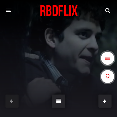
HOME
REBELDE
Rebelde: En Español
Rebelde: Dublado
FILMES
Alfonso Herrera
Anahí
Christian Chávez
Christopher Von Uckermann
Dulce María
Maite Perroni
NOVELAS