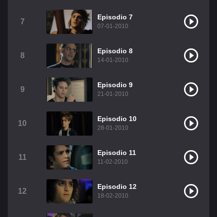
Christian Chavez
Christopher Von Uckermann
Episodio 7
7
07-01-2010
Dulce María
Maite Perroni
RBD
Episodio 8
Como Assistir Legendado
8
14-01-2010
Episodio 9
9
21-01-2010
Episodio 10
10
28-01-2010
Episodio 11
11
11-02-2010
Episodio 12
12
18-02-2010