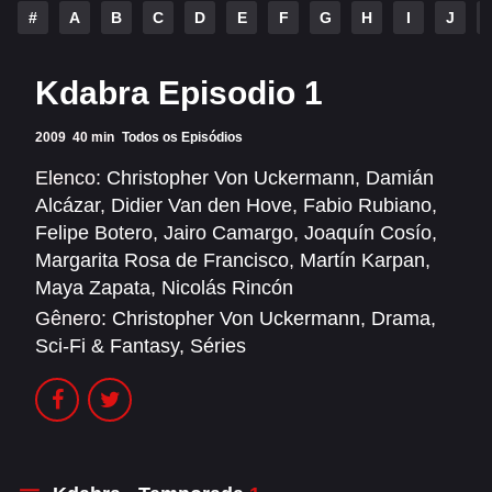
Alfonso Herrera
Anahí
#
A
B
C
D
E
F
G
H
I
J
Christian Chávez
Christopher Von Uckermann
Kdabra Episodio 1
Dulce María
Maite Perroni
2009
40 min
Todos os Episódios
RBD
Elenco:
Christopher Von Uckermann
,
Damián
Alcázar
SÉRIES
,
Didier Van den Hove
,
Fabio Rubiano
,
Felipe Botero
,
Jairo Camargo
,
Joaquín Cosío
,
Alfonso Herrera
Anahí
Margarita Rosa de Francisco
,
Martín Karpan
,
Maya Zapata
,
Nicolás Rincón
Christian Chávez
Christopher Von Uckermann
Gênero:
Christopher Von Uckermann
,
Drama
,
Dulce María
Maite Perroni
Sci-Fi & Fantasy
,
Séries
RBD
SHOWS
Alfonso Herrera
Anahí