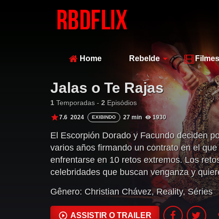
Home
Rebelde
Filme
Jalas o Te Rajas
1
Temporadas -
2
Episódios
7.6
2024
27 min
1930
EXIBINDO
El Escorpión Dorado y Facundo deciden pone
varios años firmando un contrato en el qu
enfrentarse en 10 retos extremos. Los reto
celebridades que buscan venganza y quieren
desafiándose, acumulando dinero y siendo
Gênero:
Christian Chávez
,
Reality
,
Séries
quien es un verdadero dios y quién es un s
ASSISTIR O TRAILER