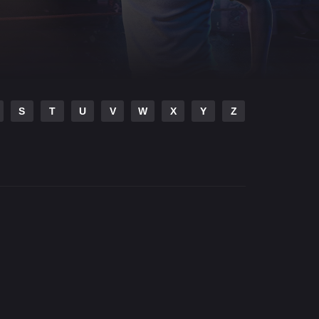
S
T
U
V
W
X
Y
Z