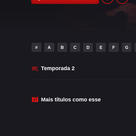
#
A
B
C
D
E
F
G
Temporada
2
Mais títulos como esse