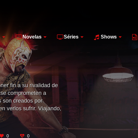
s
Novelas
Séries
Shows
r fin a su rivalidad de
e se comprometen a
s son creados por
 verlos sufrir. Viajando,
 castigados demostrarán
imple mortal.
0
0