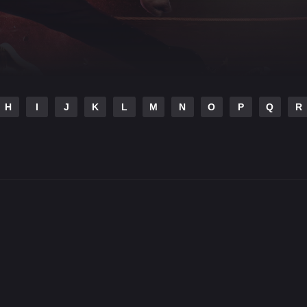
H
I
J
K
L
M
N
O
P
Q
R