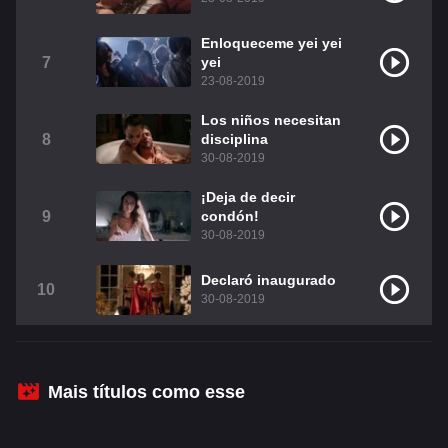
Christian Chavez
Christopher Von Uckermann
Enloqueceme yei yei
7
yei
Dulce María
Maite Perroni
23-08-2019
RBD
Como Assistir Legendado
Los niños necesitan
8
disciplina
30-08-2019
¡Deja de decir
9
condón!
30-08-2019
Declaró inaugurado
10
30-08-2019
Mais títulos como esse