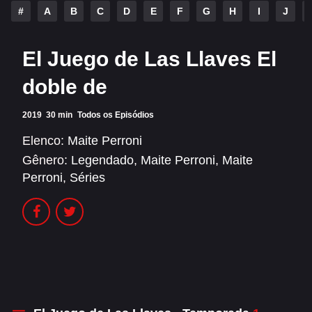
Alfonso Herrera
Anahí
#
A
B
C
D
E
F
G
H
I
J
Christian Chávez
Christopher Von Uckermann
El Juego de Las Llaves El
Dulce María
Maite Perroni
doble de
RBD
2019
30 min
Todos os Episódios
SÉRIES
Elenco:
Maite Perroni
Gênero:
Legendado
,
Maite Perroni
,
Maite
Alfonso Herrera
Anahí
Perroni
,
Séries
Christian Chávez
Christopher Von Uckermann
Dulce María
Maite Perroni
RBD
SHOWS
Alfonso Herrera
Anahí