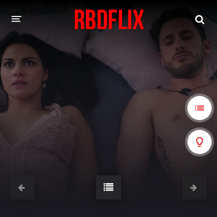
HOME
REBELDE
Rebelde: En Español
Rebelde: Dublado
FILMES
Alfonso Herrera
Anahí
Christian Chávez
Christopher Von Uckermann
Dulce María
Maite Perroni
NOVELAS