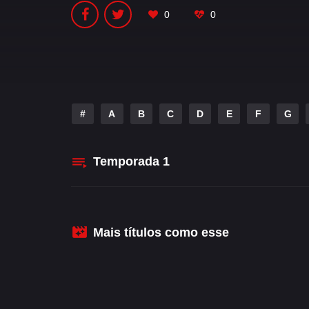
0
0
#
A
B
C
D
E
F
G
Temporada
1
Mais títulos como esse