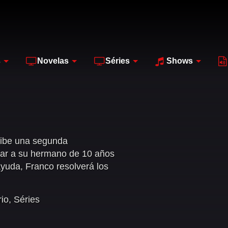
s
Novelas
Séries
Shows
ecibe una segunda
tar a su hermano de 10 años
ayuda, Franco resolverá los
rio
,
Séries