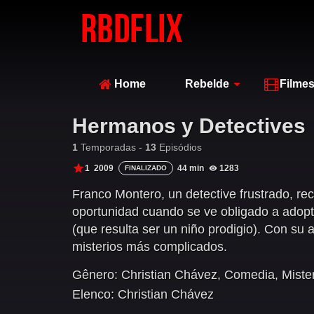
Home
Rebelde
Filme
Hermanos y Detectives
1
Temporadas -
13
Episódios
1
2009
44 min
1283
FINALIZADO
Franco Montero, un detective frustrado, r
oportunidad cuando se ve obligado a adop
(que resulta ser un niño prodigio). Con su 
misterios más complicados.
Gênero:
Christian Chávez
,
Comedia
,
Miste
Elenco:
Christian Chávez