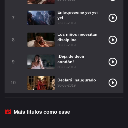
Christian Chavez
Christopher Von Uckermann
Enloqueceme yei yei
7
yei
Dulce María
Maite Perroni
23-08-2019
RBD
Como Assistir Legendado
Los niños necesitan
8
disciplina
30-08-2019
¡Deja de decir
9
condón!
30-08-2019
Declaró inaugurado
10
30-08-2019
Mais títulos como esse