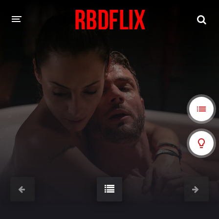
HOME
REBELDE
Rebelde: En Español
Rebelde: Dublado
FILMES
Alfonso Herrera
Anahí
Christian Chávez
Christopher Von Uckermann
Dulce María
Maite Perroni
NOVELAS