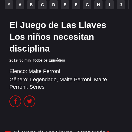
Alfonso Herrera
Anahí
#
A
B
C
D
E
F
G
H
I
J
Christian Chávez
Christopher Von Uckermann
El Juego de Las Llaves
Dulce María
Maite Perroni
Los niños necesitan
RBD
disciplina
SÉRIES
2019
30 min
Todos os Episódios
Alfonso Herrera
Anahí
Elenco:
Maite Perroni
Gênero:
Legendado
,
Maite Perroni
,
Maite
Christian Chávez
Christopher Von Uckermann
Perroni
,
Séries
Dulce María
Maite Perroni
RBD
SHOWS
Alfonso Herrera
Anahí