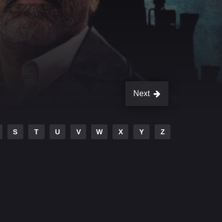
Next
S
T
U
V
W
X
Y
Z