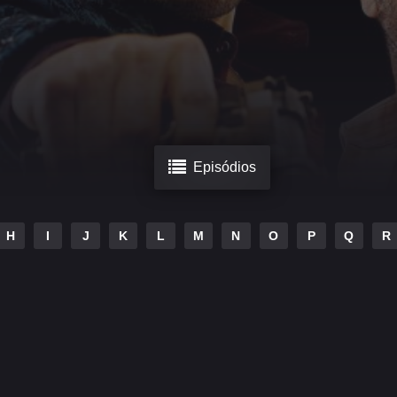
Episódios
H
I
J
K
L
M
N
O
P
Q
R