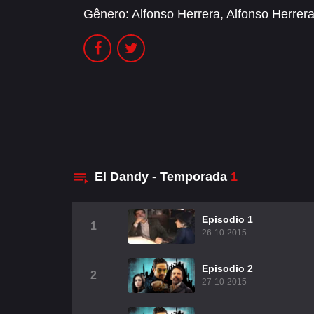
Gênero:
Alfonso Herrera
,
Alfonso Herrer
El Dandy - Temporada
1
Episodio 1
1
26-10-2015
Episodio 2
2
27-10-2015