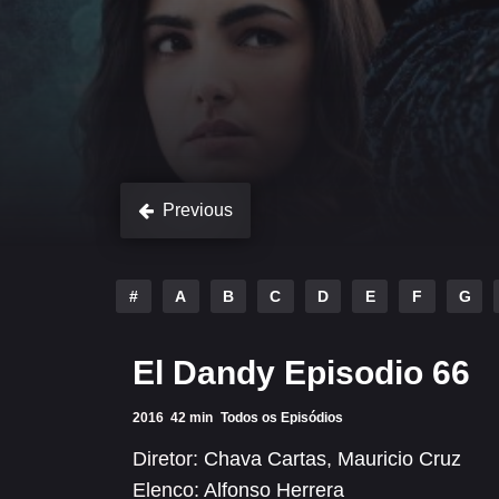
Previous
#
A
B
C
D
E
F
G
El Dandy Episodio 66
2016
42 min
Todos os Episódios
Diretor:
Chava Cartas
,
Mauricio Cruz
Elenco:
Alfonso Herrera