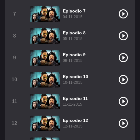
Christian Chavez
Christopher Von Uckermann
Episodio 7
7
04-11-2015
Dulce María
Maite Perroni
RBD
Episodio 8
Como Assistir Legendado
8
05-11-2015
Episodio 9
9
09-11-2015
Episodio 10
10
10-11-2015
Episodio 11
11
11-11-2015
Episodio 12
12
12-11-2015