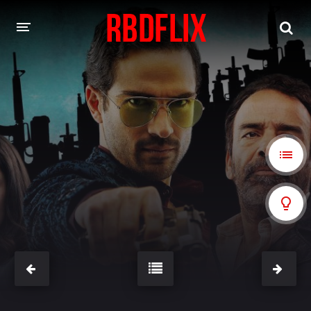
HOME
REBELDE
Rebelde: En Español
Rebelde: Dublado
FILMES
Alfonso Herrera
Anahí
Christian Chávez
Christopher Von Uckermann
Dulce María
Maite Perroni
NOVELAS