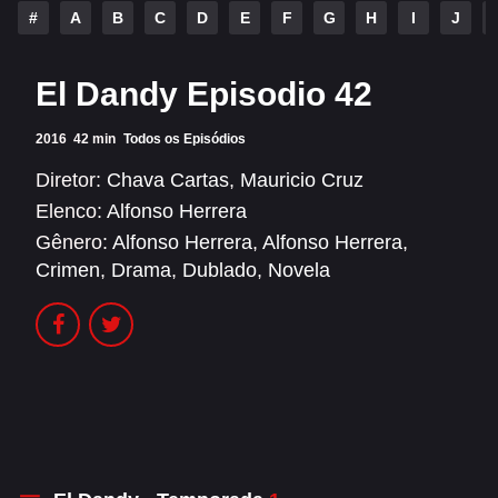
Alfonso Herrera
Anahí
#
A
B
C
D
E
F
G
H
I
J
Christian Chávez
Christopher Von Uckermann
El Dandy Episodio 42
Dulce María
Maite Perroni
2016
42 min
Todos os Episódios
RBD
Diretor:
Chava Cartas
,
Mauricio Cruz
SÉRIES
Elenco:
Alfonso Herrera
Gênero:
Alfonso Herrera
,
Alfonso Herrera
,
Alfonso Herrera
Anahí
Crimen
,
Drama
,
Dublado
,
Novela
Christian Chávez
Christopher Von Uckermann
Dulce María
Maite Perroni
RBD
SHOWS
Alfonso Herrera
Anahí