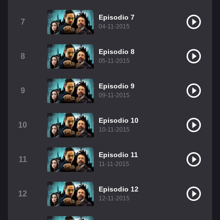
Christian Chavez
Christopher Von Uckermann
Episodio 7
7
04-11-2015
Dulce María
Maite Perroni
RBD
Episodio 8
Como Assistir Legendado
8
05-11-2015
Episodio 9
9
09-11-2015
Episodio 10
10
10-11-2015
Episodio 11
11
11-11-2015
Episodio 12
12
12-11-2015