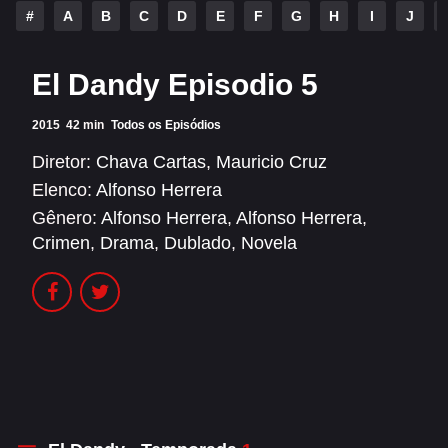
Alfonso Herrera
Anahí
#
A
B
C
D
E
F
G
H
I
J
Christian Chávez
Christopher Von Uckermann
El Dandy Episodio 5
Dulce María
Maite Perroni
2015
42 min
Todos os Episódios
RBD
Diretor:
Chava Cartas
,
Mauricio Cruz
SÉRIES
Elenco:
Alfonso Herrera
Gênero:
Alfonso Herrera
,
Alfonso Herrera
,
Alfonso Herrera
Anahí
Crimen
,
Drama
,
Dublado
,
Novela
Christian Chávez
Christopher Von Uckermann
Dulce María
Maite Perroni
RBD
SHOWS
Alfonso Herrera
Anahí