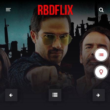
HOME
REBELDE
Rebelde: En Español
Rebelde: Dublado
FILMES
Alfonso Herrera
Anahí
Christian Chávez
Christopher Von Uckermann
Dulce María
Maite Perroni
NOVELAS