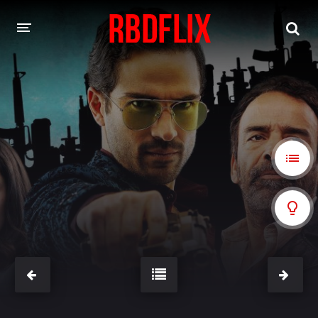
HOME
REBELDE
Rebelde: En Español
Rebelde: Dublado
FILMES
Alfonso Herrera
Anahí
Christian Chávez
Christopher Von Uckermann
Dulce María
Maite Perroni
NOVELAS