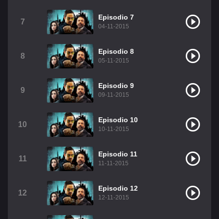
Christian Chavez
Christopher Von Uckermann
Episodio 7
7
04-11-2015
Dulce María
Maite Perroni
RBD
Episodio 8
Como Assistir Legendado
8
05-11-2015
Episodio 9
9
09-11-2015
Episodio 10
10
10-11-2015
Episodio 11
11
11-11-2015
Episodio 12
12
12-11-2015