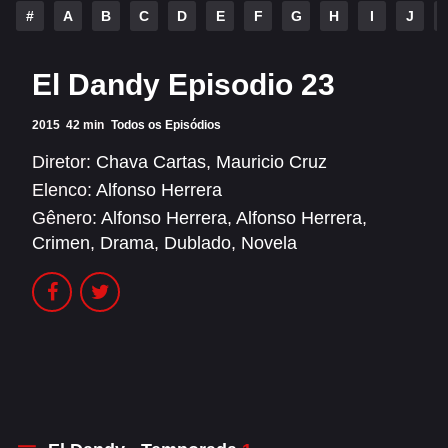
Alfonso Herrera
Anahí
#
A
B
C
D
E
F
G
H
I
J
Christian Chávez
Christopher Von Uckermann
El Dandy Episodio 23
Dulce María
Maite Perroni
2015
42 min
Todos os Episódios
RBD
Diretor:
Chava Cartas
,
Mauricio Cruz
SÉRIES
Elenco:
Alfonso Herrera
Gênero:
Alfonso Herrera
,
Alfonso Herrera
,
Alfonso Herrera
Anahí
Crimen
,
Drama
,
Dublado
,
Novela
Christian Chávez
Christopher Von Uckermann
Dulce María
Maite Perroni
RBD
SHOWS
Alfonso Herrera
Anahí