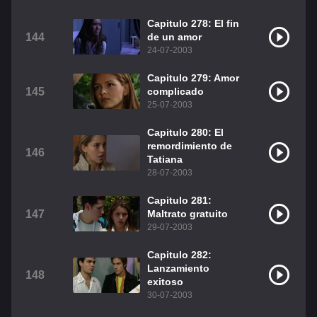
Capitulo 278: El fin
144
de un amor
24-07-2003
Capitulo 279: Amor
145
complicado
25-07-2003
Capitulo 280: El
remordimiento de
146
Tatiana
28-07-2003
Capitulo 281:
147
Maltrato gratuito
29-07-2003
Capitulo 282:
Lanzamiento
148
exitoso
30-07-2003