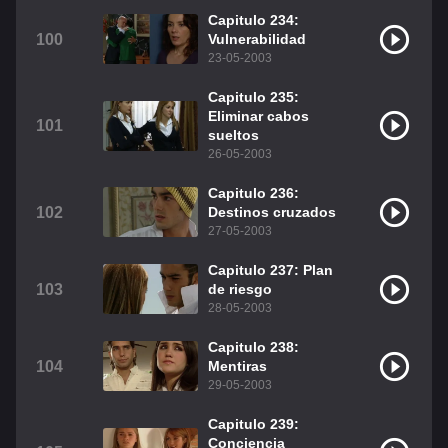
Capitulo 234:
100
Vulnerabilidad
23-05-2003
Capitulo 235:
Eliminar cabos
101
sueltos
26-05-2003
Capitulo 236:
102
Destinos cruzados
27-05-2003
Capitulo 237: Plan
103
de riesgo
28-05-2003
Capitulo 238:
104
Mentiras
29-05-2003
Capitulo 239:
Conciencia