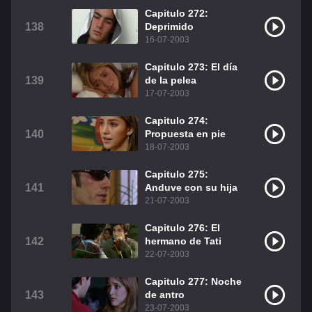
Capitulo 272:
138
Deprimido
16-07-2003
Capitulo 273: El día
139
de la pelea
17-07-2003
Capitulo 274:
140
Propuesta en pie
18-07-2003
Capitulo 275:
141
Anduve con su hija
21-07-2003
Capitulo 276: El
142
hermano de Tati
22-07-2003
Capitulo 277: Noche
143
de antro
23-07-2003