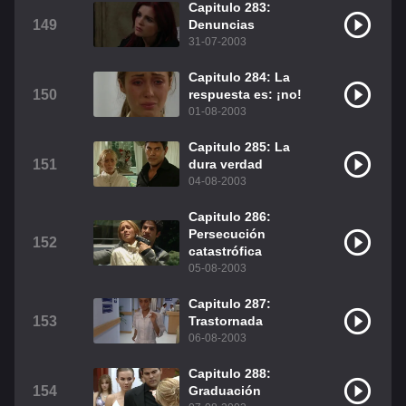
Capitulo 283:
149
Denuncias
31-07-2003
Capitulo 284: La
150
respuesta es: ¡no!
01-08-2003
Capitulo 285: La
151
dura verdad
04-08-2003
Capitulo 286:
Persecución
152
catastrófica
05-08-2003
Capitulo 287:
153
Trastornada
06-08-2003
Capitulo 288:
154
Graduación