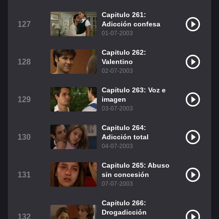
Capitulo 261:
127
Adicción confesa
01-07-2003
Capitulo 262:
128
Valentino
02-07-2003
Capitulo 263: Voz e
129
imagen
03-07-2003
Capitulo 264:
130
Adicción total
04-07-2003
Capitulo 265: Abuso
131
sin concesión
07-07-2003
Capitulo 266:
Drogadicción
132