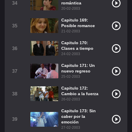
34
romántica
20-02-2003
Capitulo 169:
35
Posible romance
21-02-2003
Capitulo 170:
36
Clases a tiempo
24-02-2003
Capitulo 171: Un
37
nuevo regreso
25-02-2003
Capitulo 172:
38
Cambio a la fuerza
26-02-2003
Capitulo 173: Sin
caber por la
39
emoción
27-02-2003