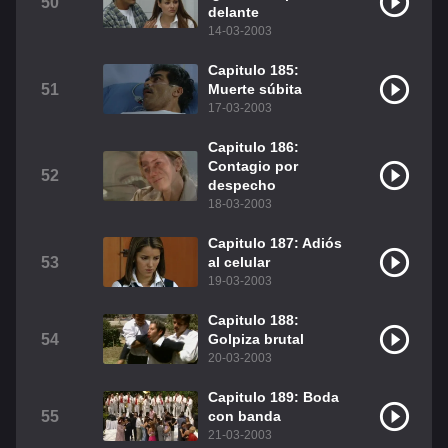
50
delante
14-03-2003
Capitulo 185:
51
Muerte súbita
17-03-2003
Capitulo 186:
Contagio por
52
despecho
18-03-2003
Capitulo 187: Adiós
53
al celular
19-03-2003
Capitulo 188:
54
Golpiza brutal
20-03-2003
Capitulo 189: Boda
55
con banda
21-03-2003