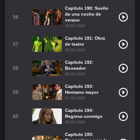
Capitulo 190: Sueño
de una noche de
56
verano
24-03-2003
Capitulo 191: Obra
57
de teatro
25-03-2003
Capitulo 192:
58
Boxeador
26-03-2003
Capitulo 193:
59
Hermano mayor
27-03-2003
Capitulo 194:
60
Regresa conmigo
28-03-2003
Capitulo 195: