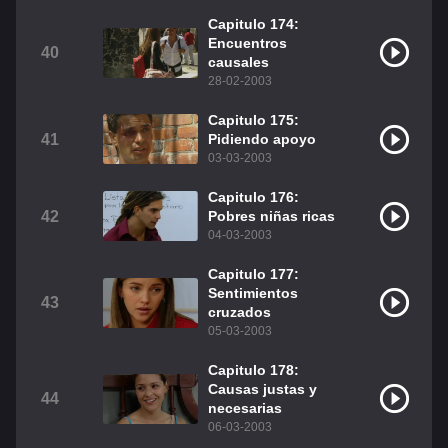
Capitulo 174:
Encuentros
40
causales
28-02-2003
Capitulo 175:
41
Pidiendo apoyo
03-03-2003
Capitulo 176:
42
Pobres niñas ricas
04-03-2003
Capitulo 177:
Sentimientos
43
cruzados
05-03-2003
Capitulo 178:
Causas justas y
44
necesarias
06-03-2003