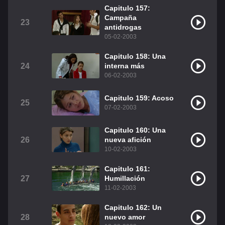
Capitulo 157:
Campaña
23
antidrogas
05-02-2003
Capitulo 158: Una
24
interna más
06-02-2003
Capitulo 159: Acoso
25
07-02-2003
Capitulo 160: Una
26
nueva afición
10-02-2003
Capitulo 161:
27
Humillación
11-02-2003
Capitulo 162: Un
28
nuevo amor