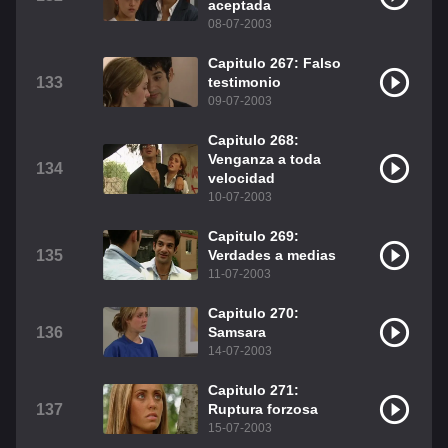
aceptada
08-07-2003
Capitulo 267: Falso
133
testimonio
09-07-2003
Capitulo 268:
Venganza a toda
134
velocidad
10-07-2003
Capitulo 269:
135
Verdades a medias
11-07-2003
Capitulo 270:
136
Samsara
14-07-2003
Capitulo 271:
137
Ruptura forzosa
15-07-2003