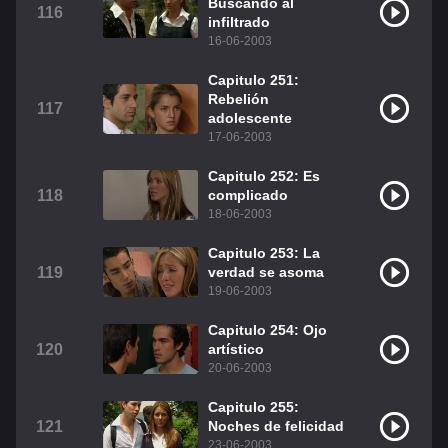
Buscando al
116
infiltrado
16-06-2003
Capitulo 251:
Rebelión
117
adolescente
17-06-2003
Capitulo 252: Es
118
complicado
18-06-2003
Capitulo 253: La
119
verdad se asoma
19-06-2003
Capitulo 254: Ojo
120
artístico
20-06-2003
Capitulo 255:
121
Noches de felicidad
23-06-2003