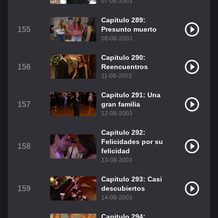
07-08-2003
Capitulo 289:
155
Presunto muerto
08-08-2003
Capitulo 290:
156
Reencuentros
11-08-2003
Capitulo 291: Una
157
gran familia
12-08-2003
Capitulo 292:
Felicidades por su
158
felicidad
13-08-2003
Capitulo 293: Casi
159
descubiertos
14-08-2003
Capitulo 294: