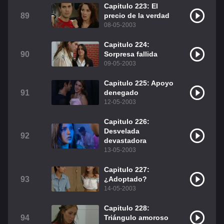
Capitulo 223: El
89
precio de la verdad
08-05-2003
Capitulo 224:
90
Sorpresa fallida
09-05-2003
Capitulo 225: Apoyo
91
denegado
12-05-2003
Capitulo 226:
Desvelada
92
devastadora
13-05-2003
Capitulo 227:
93
¿Adoptado?
14-05-2003
Capitulo 228:
94
Triángulo amoroso