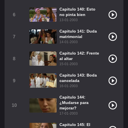
Christian Chavez
Christopher Von Uckermann
Capitulo 140: Esto
6
no pinta bien
Dulce María
Maite Perroni
13-01-2003
RBD
Como Assistir Legendado
Capitulo 141: Duda
7
matrimonial
14-01-2003
Capitulo 142: Frente
8
al altar
15-01-2003
Capitulo 143: Boda
9
cancelada
16-01-2003
Capitulo 144:
¿Mudarse para
10
mejorar?
17-01-2003
Capitulo 145: El