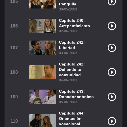
105
tranquila
30-05-2003
Capitulo 240:
106
Arrepentimiento
02-06-2003
Capitulo 241:
107
Libertad
03-06-2003
Capitulo 242:
Defiende tu
108
comunidad
04-06-2003
Capitulo 243:
109
Donador anónimo
05-06-2003
Capitulo 244:
Orientación
110
vocacional