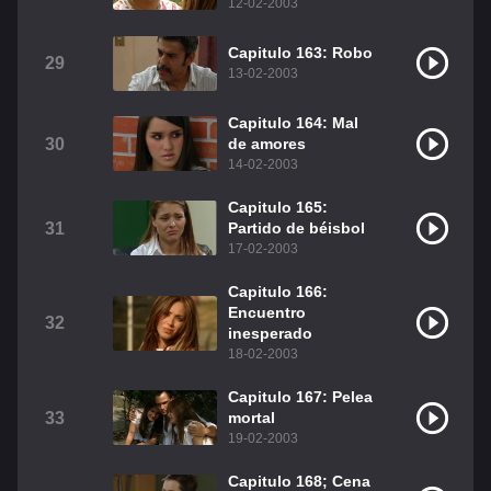
12-02-2003
Capitulo 163: Robo
29
13-02-2003
Capitulo 164: Mal
30
de amores
14-02-2003
Capitulo 165:
31
Partido de béisbol
17-02-2003
Capitulo 166:
Encuentro
32
inesperado
18-02-2003
Capitulo 167: Pelea
33
mortal
19-02-2003
Capitulo 168; Cena