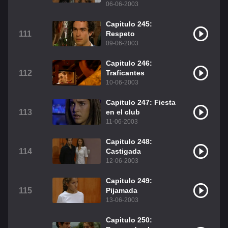
06-06-2003
Capitulo 245:
111
Respeto
09-06-2003
Capitulo 246:
112
Traficantes
10-06-2003
Capitulo 247: Fiesta
113
en el club
11-06-2003
Capitulo 248:
114
Castigada
12-06-2003
Capitulo 249:
115
Pijamada
13-06-2003
Capitulo 250: