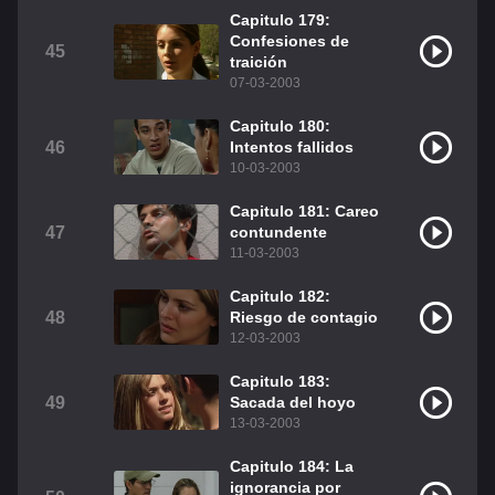
Capitulo 179:
Confesiones de
45
traición
07-03-2003
Capitulo 180:
46
Intentos fallidos
10-03-2003
Capitulo 181: Careo
47
contundente
11-03-2003
Capitulo 182:
48
Riesgo de contagio
12-03-2003
Capitulo 183:
49
Sacada del hoyo
13-03-2003
Capitulo 184: La
ignorancia por