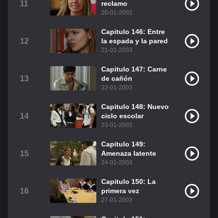
11
reclamo
20-01-2003
Capitulo 146: Entre
12
la espada y la pared
21-01-2003
Capitulo 147: Carne
13
de cañón
22-01-2003
Capitulo 148: Nuevo
14
ciclo escolar
23-01-2003
Capitulo 149:
15
Amenaza latente
24-01-2003
Capitulo 150: La
16
primera vez
27-01-2003