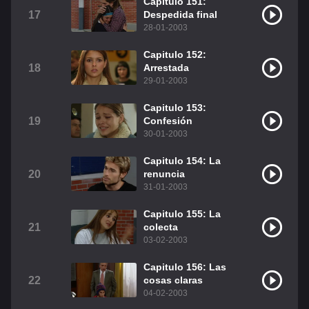
Capitulo 151:
17
Despedida final
28-01-2003
Capitulo 152:
18
Arrestada
29-01-2003
Capitulo 153:
19
Confesión
30-01-2003
Capitulo 154: La
20
renuncia
31-01-2003
Capitulo 155: La
21
colecta
03-02-2003
Capitulo 156: Las
22
cosas claras
04-02-2003