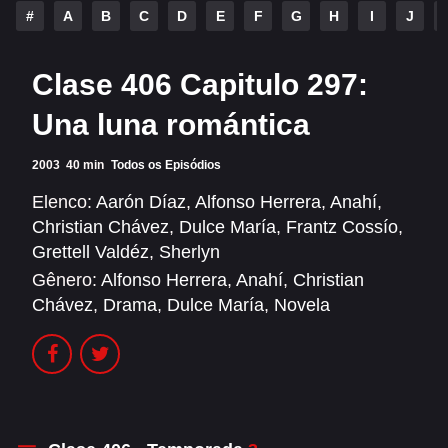
Alfonso Herrera
Anahí
#
A
B
C
D
E
F
G
H
I
J
Christian Chávez
Christopher Von Uckermann
Clase 406 Capitulo 297:
Dulce María
Maite Perroni
Una luna romántica
RBD
2003
40 min
Todos os Episódios
SÉRIES
Elenco:
Aarón Díaz
,
Alfonso Herrera
,
Anahí
,
Christian Chávez
,
Dulce María
,
Frantz Cossío
,
Alfonso Herrera
Anahí
Grettell Valdéz
,
Sherlyn
Christian Chávez
Christopher Von Uckermann
Gênero:
Alfonso Herrera
,
Anahí
,
Christian
Chávez
,
Drama
,
Dulce María
,
Novela
Dulce María
Maite Perroni
RBD
SHOWS
Alfonso Herrera
Anahí