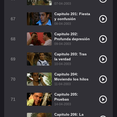
07-04-2003
Capitulo 201: Fiesta
67
y confusión
08-04-2003
Capitulo 202:
68
Profunda depresión
09-04-2003
Capitulo 203: Tras
69
la verdad
10-04-2003
Capitulo 204:
70
Moviendo los hilos
11-04-2003
Capitulo 205:
71
Pruebas
14-04-2003
Capitulo 206: La