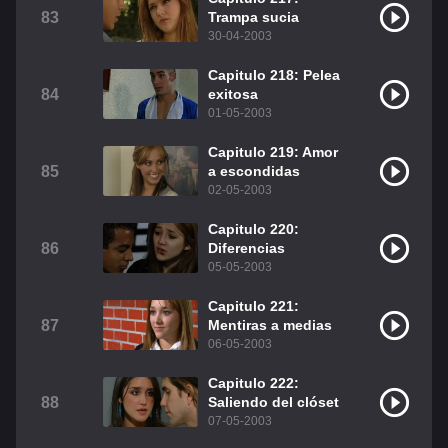
83
Trampa sucia
30-04-2003
Capitulo 218: Pelea
84
exitosa
01-05-2003
Capitulo 219: Amor
85
a escondidas
02-05-2003
Capitulo 220:
86
Diferencias
05-05-2003
Capitulo 221:
87
Mentiras a medias
06-05-2003
Capitulo 222:
88
Saliendo del clóset
07-05-2003