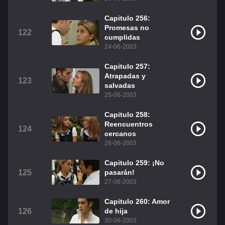
Capitulo 256:
Promesas no
122
cumplidas
24-06-2003
Capitulo 257:
Atrapadas y
123
salvadas
25-06-2003
Capitulo 258:
Reencuentros
124
cercanos
26-06-2003
Capitulo 259: ¡No
125
pasarán!
27-06-2003
Capitulo 260: Amor
126
de hija
30-06-2003