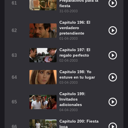
Preparativos para la
61
fiesta
31-03-2003
Capitulo 196: El
verdadero
62
pretendiente
01-04-2003
Capitulo 197: El
63
regalo perfecto
02-04-2003
Capitulo 198: Yo
64
estuve en tu lugar
03-04-2003
Capitulo 199:
Invitados
65
adicionales
04-04-2003
Capitulo 200: Fiesta
66
loca