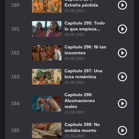
160
Extraña pérdida
15-08-2003
Capitulo 295: Todo
161
lo que empieza...
18-08-2003
Capitulo 296: Ni tan
162
inocentes
19-08-2003
Capitulo 297: Una
163
luna romántica
20-08-2003
Capitulo 298:
Alucinaciones
164
reales
21-08-2003
Capitulo 299: No
165
andaba muerto
22-08-2003