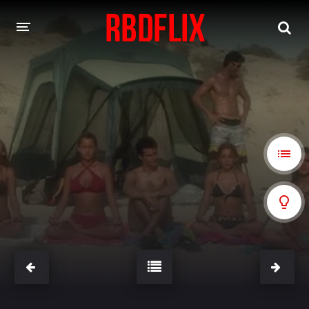
HOME
REBELDE
Rebelde: En Español
Rebelde: Dublado
FILMES
Alfonso Herrera
Anahí
Christian Chávez
Christopher Von Uckermann
Dulce María
Maite Perroni
NOVELAS