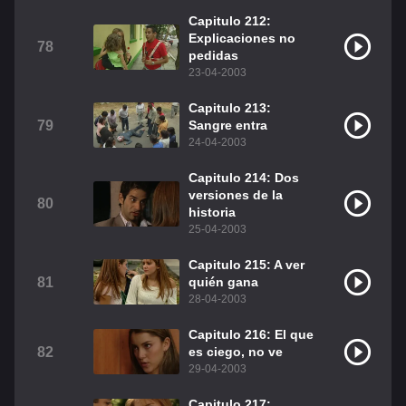
Capitulo 212:
Explicaciones no
78
pedidas
23-04-2003
Capitulo 213:
79
Sangre entra
24-04-2003
Capitulo 214: Dos
versiones de la
80
historia
25-04-2003
Capitulo 215: A ver
81
quién gana
28-04-2003
Capitulo 216: El que
82
es ciego, no ve
29-04-2003
Capitulo 217: