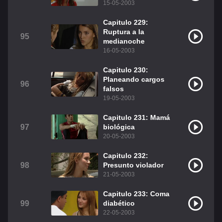
15-05-2003
Capitulo 229:
Ruptura a la
95
medianoche
16-05-2003
Capitulo 230:
Planeando cargos
96
falsos
19-05-2003
Capitulo 231: Mamá
97
biológica
20-05-2003
Capitulo 232:
98
Presunto violador
21-05-2003
Capitulo 233: Coma
99
diabético
22-05-2003