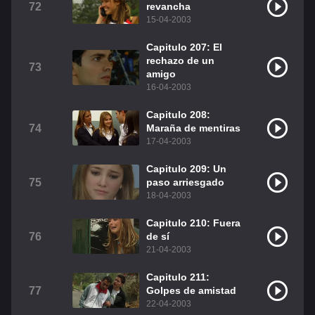
72
revancha
15-04-2003
Capitulo 207: El
rechazo de un
73
amigo
16-04-2003
Capitulo 208:
74
Maraña de mentiras
17-04-2003
Capitulo 209: Un
75
paso arriesgado
18-04-2003
Capitulo 210: Fuera
76
de sí
21-04-2003
Capitulo 211:
77
Golpes de amistad
22-04-2003