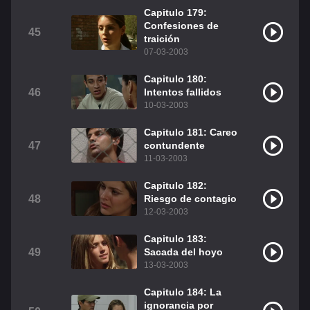
Capitulo 179:
Confesiones de
45
traición
07-03-2003
Capitulo 180:
46
Intentos fallidos
10-03-2003
Capitulo 181: Careo
47
contundente
11-03-2003
Capitulo 182:
48
Riesgo de contagio
12-03-2003
Capitulo 183:
49
Sacada del hoyo
13-03-2003
Capitulo 184: La
ignorancia por