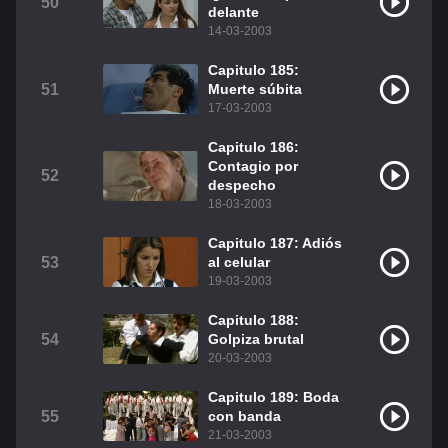
50
delante
14-03-2003
Capitulo 185:
51
Muerte súbita
17-03-2003
Capitulo 186:
Contagio por
52
despecho
18-03-2003
Capitulo 187: Adiós
53
al celular
19-03-2003
Capitulo 188:
54
Golpiza brutal
20-03-2003
Capitulo 189: Boda
55
con banda
21-03-2003