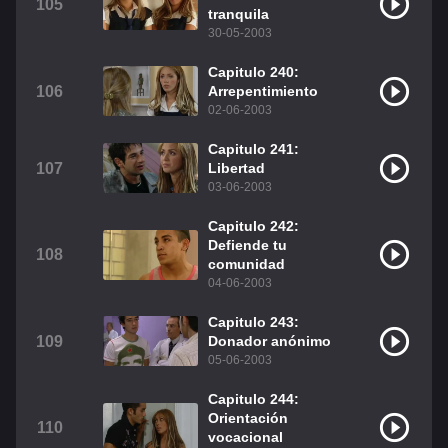
105
tranquila
30-05-2003
Capitulo 240:
106
Arrepentimiento
02-06-2003
Capitulo 241:
107
Libertad
03-06-2003
Capitulo 242:
Defiende tu
108
comunidad
04-06-2003
Capitulo 243:
109
Donador anónimo
05-06-2003
Capitulo 244:
Orientación
110
vocacional