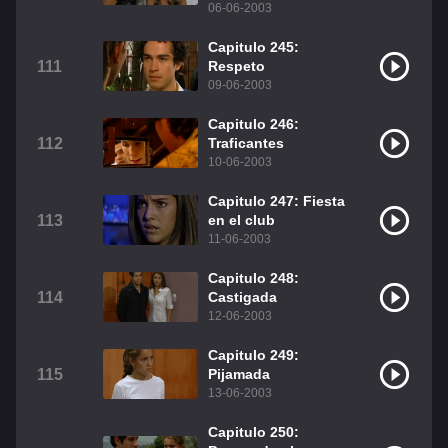
06-06-2003
Capitulo 245:
111
Respeto
09-06-2003
Capitulo 246:
112
Traficantes
10-06-2003
Capitulo 247: Fiesta
113
en el club
11-06-2003
Capitulo 248:
114
Castigada
12-06-2003
Capitulo 249:
115
Pijamada
13-06-2003
Capitulo 250: