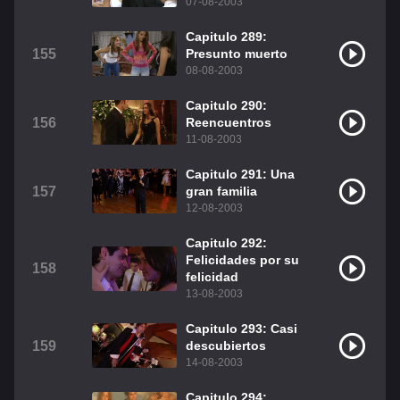
07-08-2003
Capitulo 289:
155
Presunto muerto
08-08-2003
Capitulo 290:
156
Reencuentros
11-08-2003
Capitulo 291: Una
157
gran familia
12-08-2003
Capitulo 292:
Felicidades por su
158
felicidad
13-08-2003
Capitulo 293: Casi
159
descubiertos
14-08-2003
Capitulo 294: