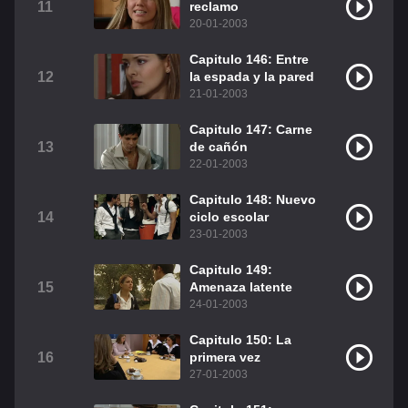
11
reclamo
20-01-2003
Capitulo 146: Entre
12
la espada y la pared
21-01-2003
Capitulo 147: Carne
13
de cañón
22-01-2003
Capitulo 148: Nuevo
14
ciclo escolar
23-01-2003
Capitulo 149:
15
Amenaza latente
24-01-2003
Capitulo 150: La
16
primera vez
27-01-2003