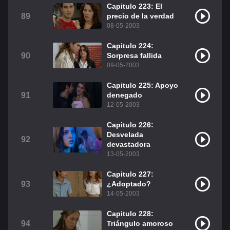
Capitulo 223: El
89
precio de la verdad
08-05-2003
Capitulo 224:
90
Sorpresa fallida
09-05-2003
Capitulo 225: Apoyo
91
denegado
12-05-2003
Capitulo 226:
Desvelada
92
devastadora
13-05-2003
Capitulo 227:
93
¿Adoptado?
14-05-2003
Capitulo 228:
94
Triángulo amoroso