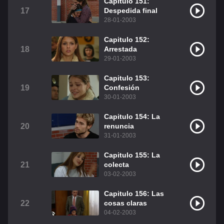
Capitulo 151:
17
Despedida final
28-01-2003
Capitulo 152:
18
Arrestada
29-01-2003
Capitulo 153:
19
Confesión
30-01-2003
Capitulo 154: La
20
renuncia
31-01-2003
Capitulo 155: La
21
colecta
03-02-2003
Capitulo 156: Las
22
cosas claras
04-02-2003