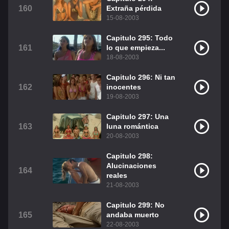
160
Extraña pérdida
15-08-2003
Capitulo 295: Todo
161
lo que empieza...
18-08-2003
Capitulo 296: Ni tan
162
inocentes
19-08-2003
Capitulo 297: Una
163
luna romántica
20-08-2003
Capitulo 298:
Alucinaciones
164
reales
21-08-2003
Capitulo 299: No
165
andaba muerto
22-08-2003