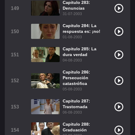
Capitulo 283:
149
Denuncias
31-07-2003
Capitulo 284: La
150
respuesta es: ¡no!
01-08-2003
Capitulo 285: La
151
dura verdad
04-08-2003
Capitulo 286:
Persecución
152
catastrófica
05-08-2003
Capitulo 287:
153
Trastornada
06-08-2003
Capitulo 288:
154
Graduación