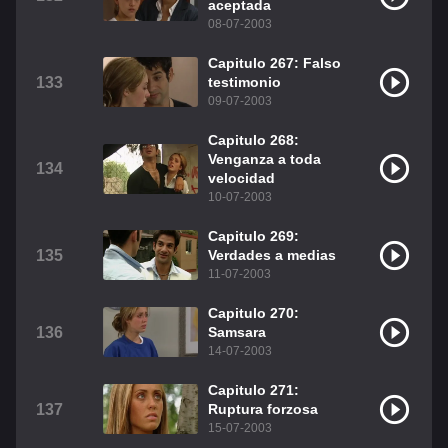
aceptada
08-07-2003
Capitulo 267: Falso
133
testimonio
09-07-2003
Capitulo 268:
Venganza a toda
134
velocidad
10-07-2003
Capitulo 269:
135
Verdades a medias
11-07-2003
Capitulo 270:
136
Samsara
14-07-2003
Capitulo 271:
137
Ruptura forzosa
15-07-2003