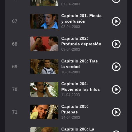
07-04-2003
Capitulo 201: Fiesta
67
y confusión
08-04-2003
Capitulo 202:
68
Profunda depresión
09-04-2003
Capitulo 203: Tras
69
la verdad
10-04-2003
Capitulo 204:
70
Moviendo los hilos
11-04-2003
Capitulo 205:
71
Pruebas
14-04-2003
Capitulo 206: La