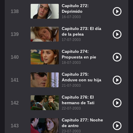
Capitulo 272:
138
Deprimido
16-07-2003
Capitulo 273: El día
139
de la pelea
17-07-2003
Capitulo 274:
140
Propuesta en pie
18-07-2003
Capitulo 275:
141
Anduve con su hija
21-07-2003
Capitulo 276: El
142
hermano de Tati
22-07-2003
Capitulo 277: Noche
143
de antro
23-07-2003