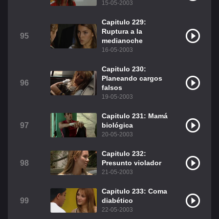
15-05-2003
Capitulo 229:
Ruptura a la
95
medianoche
16-05-2003
Capitulo 230:
Planeando cargos
96
falsos
19-05-2003
Capitulo 231: Mamá
97
biológica
20-05-2003
Capitulo 232:
98
Presunto violador
21-05-2003
Capitulo 233: Coma
99
diabético
22-05-2003