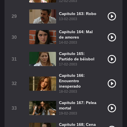
12-02-2003
Capitulo 163: Robo
29
13-02-2003
Capitulo 164: Mal
30
de amores
14-02-2003
Capitulo 165:
31
Partido de béisbol
17-02-2003
Capitulo 166:
Encuentro
32
inesperado
18-02-2003
Capitulo 167: Pelea
33
mortal
19-02-2003
Capitulo 168; Cena