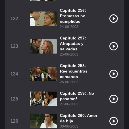
Capitulo 256:
Promesas no
122
cumplidas
24-06-2003
Capitulo 257:
Atrapadas y
123
salvadas
25-06-2003
Capitulo 258:
Reencuentros
124
cercanos
26-06-2003
Capitulo 259: ¡No
125
pasarán!
27-06-2003
Capitulo 260: Amor
126
de hija
30-06-2003