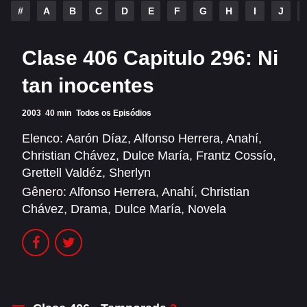
Alfonso Herrera
Anahí
#
A
B
C
D
E
F
G
H
I
J
Christian Chávez
Christopher Von Uckermann
Clase 406 Capitulo 296: Ni
Dulce María
Maite Perroni
tan inocentes
RBD
2003
40 min
Todos os Episódios
SÉRIES
Elenco:
Aarón Díaz
,
Alfonso Herrera
,
Anahí
,
Christian Chávez
,
Dulce María
,
Frantz Cossío
,
Alfonso Herrera
Anahí
Grettell Valdéz
,
Sherlyn
Christian Chávez
Christopher Von Uckermann
Gênero:
Alfonso Herrera
,
Anahí
,
Christian
Chávez
,
Drama
,
Dulce María
,
Novela
Dulce María
Maite Perroni
RBD
SHOWS
Alfonso Herrera
Anahí