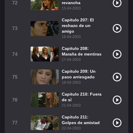
72
revancha
15-04-2003
Capitulo 207: El
rechazo de un
73
amigo
16-04-2003
Capitulo 208:
74
Maraña de mentiras
17-04-2003
Capitulo 209: Un
75
paso arriesgado
18-04-2003
Capitulo 210: Fuera
76
de sí
21-04-2003
Capitulo 211:
77
Golpes de amistad
22-04-2003