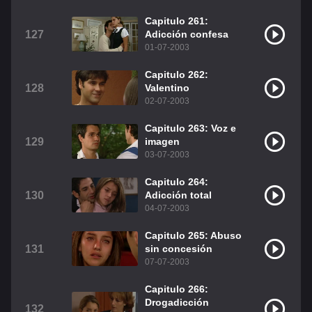
Capitulo 261:
127
Adicción confesa
01-07-2003
Capitulo 262:
128
Valentino
02-07-2003
Capitulo 263: Voz e
129
imagen
03-07-2003
Capitulo 264:
130
Adicción total
04-07-2003
Capitulo 265: Abuso
131
sin concesión
07-07-2003
Capitulo 266:
Drogadicción
132