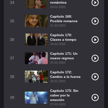
34
romántica
20-02-2003
Capitulo 169:
35
Posible romance
21-02-2003
Capitulo 170:
36
Clases a tiempo
24-02-2003
Capitulo 171: Un
37
nuevo regreso
25-02-2003
Capitulo 172:
38
Cambio a la fuerza
26-02-2003
Capitulo 173: Sin
caber por la
39
emoción
27-02-2003