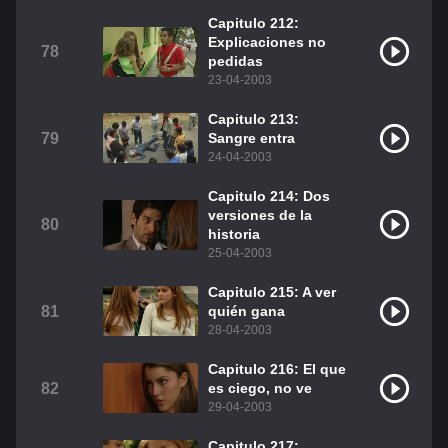
Capitulo 212:
Explicaciones no
78
pedidas
23-04-2003
Capitulo 213:
79
Sangre entra
24-04-2003
Capitulo 214: Dos
versiones de la
80
historia
25-04-2003
Capitulo 215: A ver
81
quién gana
28-04-2003
Capitulo 216: El que
82
es ciego, no ve
29-04-2003
Capitulo 217: