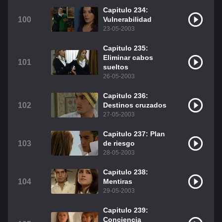
Capitulo 234:
100
Vulnerabilidad
23-05-2003
Capitulo 235:
Eliminar cabos
101
sueltos
26-05-2003
Capitulo 236:
102
Destinos cruzados
27-05-2003
Capitulo 237: Plan
103
de riesgo
28-05-2003
Capitulo 238:
104
Mentiras
29-05-2003
Capitulo 239:
Conciencia