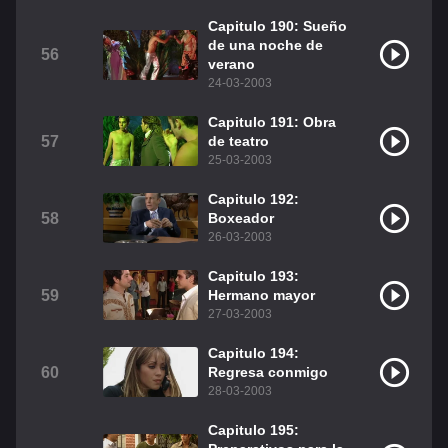
Capitulo 190: Sueño
de una noche de
56
verano
24-03-2003
Capitulo 191: Obra
57
de teatro
25-03-2003
Capitulo 192:
58
Boxeador
26-03-2003
Capitulo 193:
59
Hermano mayor
27-03-2003
Capitulo 194:
60
Regresa conmigo
28-03-2003
Capitulo 195: