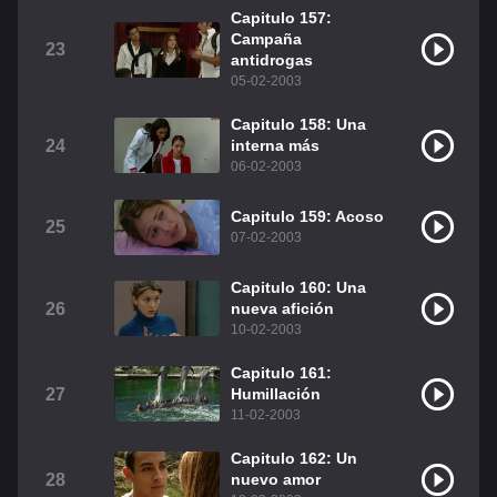
Capitulo 157:
Campaña
23
antidrogas
05-02-2003
Capitulo 158: Una
24
interna más
06-02-2003
Capitulo 159: Acoso
25
07-02-2003
Capitulo 160: Una
26
nueva afición
10-02-2003
Capitulo 161:
27
Humillación
11-02-2003
Capitulo 162: Un
28
nuevo amor