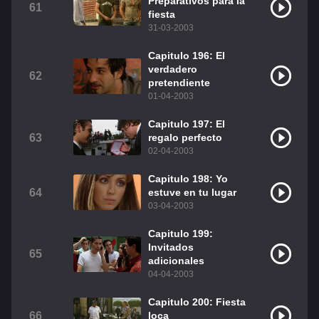
Preparativos para la
61
fiesta
31-03-2003
Capitulo 196: El
verdadero
62
pretendiente
01-04-2003
Capitulo 197: El
63
regalo perfecto
02-04-2003
Capitulo 198: Yo
64
estuve en tu lugar
03-04-2003
Capitulo 199:
Invitados
65
adicionales
04-04-2003
Capitulo 200: Fiesta
66
loca