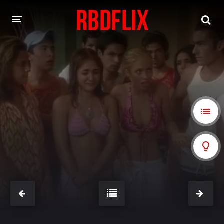
HOME
REBELDE
Rebelde: En Español
Rebelde: Dublado
FILMES
Alfonso Herrera
Anahí
Christian Chávez
Christopher Von Uckermann
Dulce María
Maite Perroni
NOVELAS