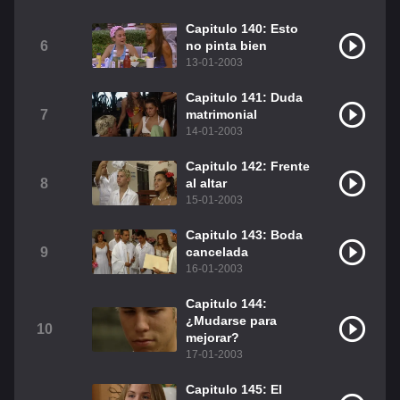
Christian Chavez
Christopher Von Uckermann
Capitulo 140: Esto
6
no pinta bien
Dulce María
Maite Perroni
13-01-2003
RBD
Como Assistir Legendado
Capitulo 141: Duda
7
matrimonial
14-01-2003
Capitulo 142: Frente
8
al altar
15-01-2003
Capitulo 143: Boda
9
cancelada
16-01-2003
Capitulo 144:
¿Mudarse para
10
mejorar?
17-01-2003
Capitulo 145: El