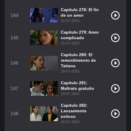
Capitulo 278: El fin
144
de un amor
24-07-2003
Capitulo 279: Amor
145
complicado
25-07-2003
Capitulo 280: El
remordimiento de
146
Tatiana
28-07-2003
Capitulo 281:
147
Maltrato gratuito
29-07-2003
Capitulo 282:
Lanzamiento
148
exitoso
30-07-2003