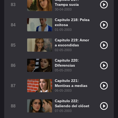
83
Trampa sucia
30-04-2003
Capitulo 218: Pelea
84
exitosa
01-05-2003
Capitulo 219: Amor
85
a escondidas
02-05-2003
Capitulo 220:
86
Diferencias
05-05-2003
Capitulo 221:
87
Mentiras a medias
06-05-2003
Capitulo 222:
88
Saliendo del clóset
07-05-2003