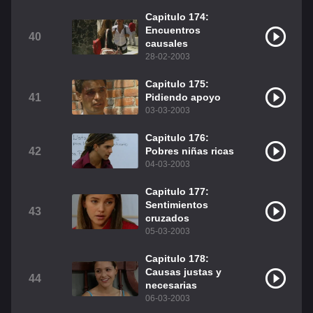
Capitulo 174:
Encuentros
40
causales
28-02-2003
Capitulo 175:
41
Pidiendo apoyo
03-03-2003
Capitulo 176:
42
Pobres niñas ricas
04-03-2003
Capitulo 177:
Sentimientos
43
cruzados
05-03-2003
Capitulo 178:
Causas justas y
44
necesarias
06-03-2003