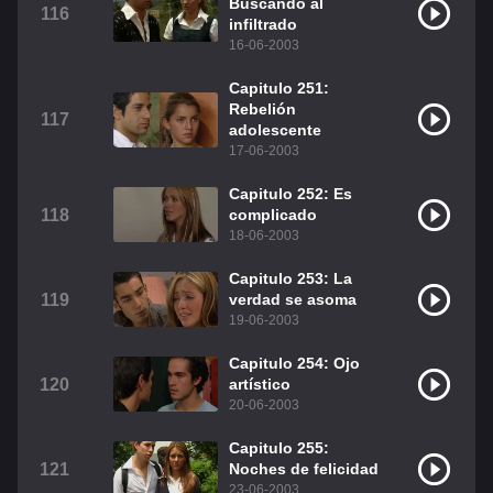
Buscando al
116
infiltrado
16-06-2003
Capitulo 251:
Rebelión
117
adolescente
17-06-2003
Capitulo 252: Es
118
complicado
18-06-2003
Capitulo 253: La
119
verdad se asoma
19-06-2003
Capitulo 254: Ojo
120
artístico
20-06-2003
Capitulo 255:
121
Noches de felicidad
23-06-2003