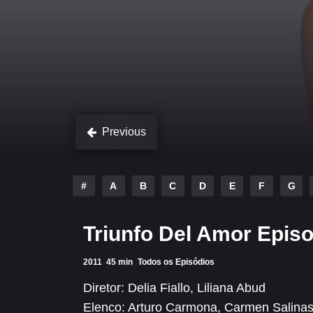
Previous
#
A
B
C
D
E
F
G
Triunfo Del Amor Episo
2011
45 min
Todos os Episódios
Diretor:
Delia Fiallo
,
Liliana Abud
Elenco:
Arturo Carmona
,
Carmen Salina