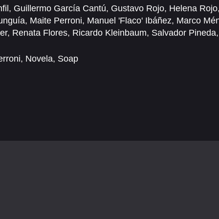
fil
,
Guillermo García Cantú
,
Gustavo Rojo
,
Helena Rojo
unguía
,
Maite Perroni
,
Manuel 'Flaco' Ibáñez
,
Marco Mé
cer
,
Renata Flores
,
Ricardo Kleinbaum
,
Salvador Pineda
erroni
,
Novela
,
Soap