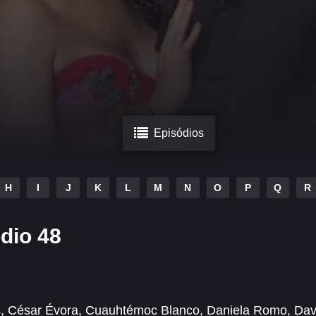
Episódios
H
I
J
K
L
M
N
O
P
Q
R
dio 48
s
,
César Évora
,
Cuauhtémoc Blanco
,
Daniela Romo
,
Dav