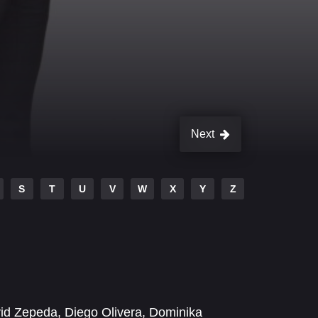
Next
S
T
U
V
W
X
Y
Z
id Zepeda
,
Diego Olivera
,
Dominika