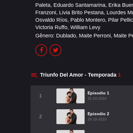
Paleta
,
Eduardo Santamarina
,
Erika Buen
Franzoni
,
Livia Brito Pestana
,
Lourdes M
Osvaldo Ríos
,
Pablo Montero
,
Pilar Pelli
Victoria Ruffo
,
William Levy
Gênero:
Dublado
,
Maite Perroni
,
Maite P
Triunfo Del Amor - Temporada
1
Episodio 1
1
25-10-2010
Episodio 2
2
26-10-2010